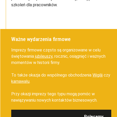
szkoleń dla pracowników.
Ważne wydarzenia firmowe
Imprezy firmowe często są organizowane w celu
świętowania
jubileuszy
, rocznic, osiągnięć i ważnych
momentów w historii firmy.
To także okazja do wspólnego obchodzenia
Wigilii
czy
karnawału
.
Przy okazji imprezy tego typu mogą pomóc w
nawiązywaniu nowych kontaktów biznesowych.
Polecamy