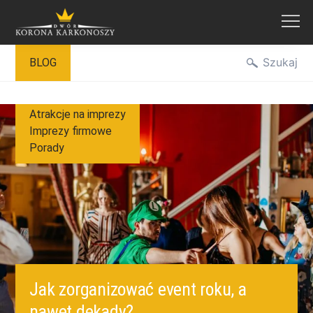
Przejdź
Szukaj
BLOG
do
treści
Atrakcje na imprezy
Imprezy firmowe
Porady
Jak zorganizować event roku, a
nawet dekady?