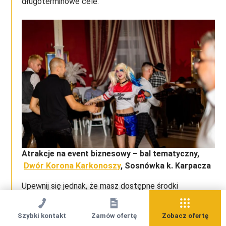
długoterminowe cele.
Atrakcje na event biznesowy – bal tematyczny,
Dwór Korona Karkonoszy
, Sosnówka k. Karpacza
Upewnij się jednak, że masz dostępne środki
finansowe na zorganizowanie eventu.
Imprezy firmowe
mogą być kosztowne, więc ważne jest, aby dokładnie
Szybki kontakt
Zamów ofertę
Zobacz ofertę
oszacować koszty i określić, czy są one