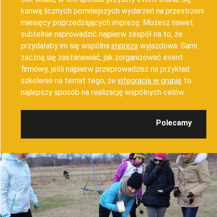
kanwą licznych pomniejszych wydarzeń na przestrzeni
miesięcy poprzedzających imprezę. Możesz nawet
subtelnie naprowadzić najpierw zespół na to, że
przydałaby im się wspólna
impreza
wyjazdowa. Sami
zaczną się zastanawiać, jak zorganizować event
firmowy, jeśli najpierw przeprowadzisz na przykład
szkolenie na temat tego, że
integracja w grupie
to
najlepszy sposób na realizację wspólnych celów.
Polecamy