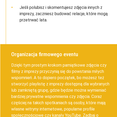
Jeśli polubisz i skomentujesz zdjęcia innych z
imprezy, zaczniesz budować relacje, które mogą
przetrwać lata.
Organizacja firmowego eventu
Dzięki tym prostym krokom pamiątkowe zdjęcia czy
filmy z imprezy przyczynią się do powstania miłych
wspomnień. A to dopiero początek, bo możesz też
stworzyć playlistę z imprezy dostępną dla wybranych
lub zamkniętą grupę, gdzie będzie można wymieniać
bardziej prywatne wspomnienia czy zdjęcia. Coraz
częściej na takich spotkaniach są osoby, które mają
własne witryny internetowe, popularne profile
społecznościowe czy kanały YouTube. Zadbaj o