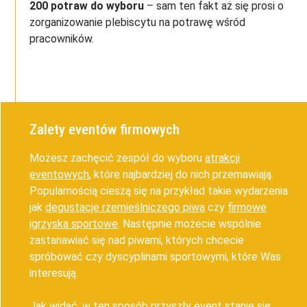
200
potraw do wyboru
– sam ten fakt aż się prosi o
zorganizowanie plebiscytu na potrawę wśród
pracowników.
Zalety eventów firmowych
Możesz zachęcić zespół do wyboru
atrakcji
eventowych
, które najbardziej do nich przemawiają.
Popularnością cieszą się na przykład takie wydarzenia
jak
degustacje rzemieślniczego piwa
czy
firmowe
igrzyska sportowe
. Następnie możecie wspólnie
zastanawiać się nad piwami, których chcecie
spróbować czy dyscyplinami sportowymi, które Was
interesują.
Jak widać, w ten sposób przyszły event stanie się