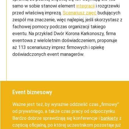
samo w sobie stanowi element
integracji
i rozgrzewki
przed właściwą imprezą.
Scenariusz zajęć
budujących
zespół ma znaczenie, więc najlepiej, jeśli skorzystasz z
fachowej pomocy podczas organizacji takiego
eventu. Na przykład Dwór Korona Karkonoszy, firma
eventowa z wieloletnim doświadczeniem, proponuje
aż 113 scenariuszy imprez firmowych i opiekę
doświadczonych event managerów.
Event biznesowy
Ważne jest też, by wyraźnie oddzielić czas „firmowy”
od prywatnego, a także czas pracy od odpoczynku.
Bardzo dobrze sprawdzają się konferencje i
bankiety
z
częścią oficjalną, po której uczestnikom pozostaje już