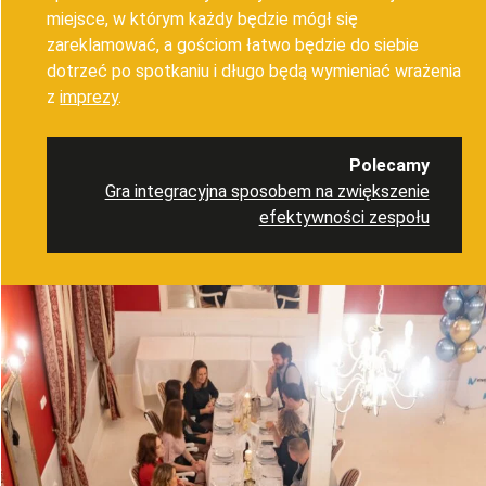
miejsce, w którym każdy będzie mógł się
zareklamować, a gościom łatwo będzie do siebie
dotrzeć po spotkaniu i długo będą wymieniać wrażenia
z
imprezy
.
Polecamy
Gra integracyjna sposobem na zwiększenie
efektywności zespołu