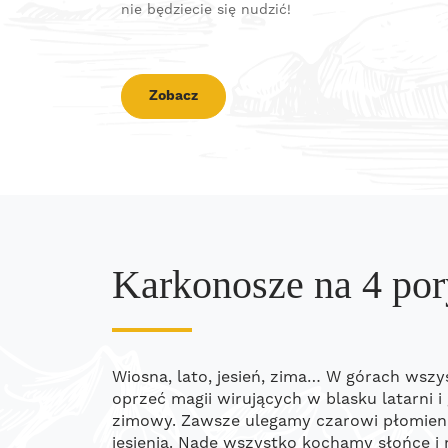
nie będziecie się nudzić!
Zobacz
Karkonosze na 4 por
Wiosna, lato, jesień, zima… W górach wszyst
oprzeć magii wirujących w blasku latarni 
zimowy. Zawsze ulegamy czarowi płomienn
jesienią. Nade wszystko kochamy słońce i