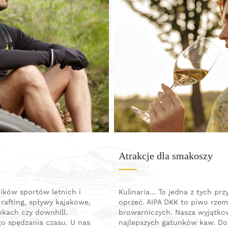
Atrakcje dla smakoszy
ików sportów letnich i
Kulinaria... To jedna z tych pr
afting, spływy kajakowe,
oprzeć. AIPA DKK to piwo rzemi
ankach czy downhill.
browarniczych. Nasza wyjątkow
o spędzania czasu. U nas
najlepszych gatunków kaw. D