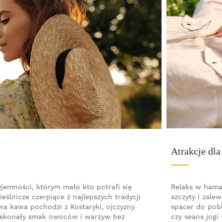
Atrakcje dla
Relaks w hama
zyjemności, którym mało kto potrafi się
szczyty i zale
eślnicze czerpiące z najlepszych tradycji
spacer do pobl
a kawa pochodzi z Kostaryki, ojczyzny
czy seans jogi
oskonały smak owoców i warzyw bez