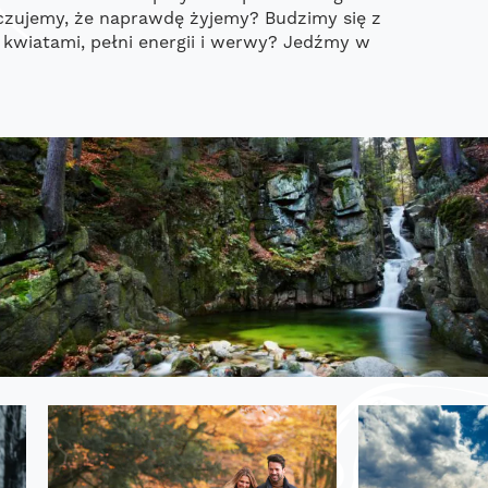
czujemy, że naprawdę żyjemy? Budzimy się z
 kwiatami, pełni energii i werwy? Jedźmy w