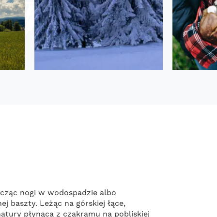
mocząc nogi w wodospadzie albo
 baszty. Leżąc na górskiej łące,
natury płynąca z czakramu na pobliskiej