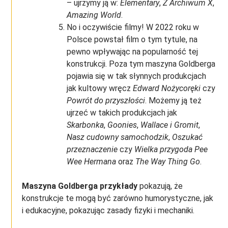
– ujrzymy ją w:
Elementary
,
Z Archiwum X
,
Amazing World
.
No i oczywiście filmy! W 2022 roku w
Polsce powstał film o tym tytule, na
pewno wpływając na popularność tej
konstrukcji. Poza tym maszyna Goldberga
pojawia się w tak słynnych produkcjach
jak kultowy wręcz
Edward Nożycoręki
czy
Powrót do przyszłości
. Możemy ją też
ujrzeć w takich produkcjach jak
Skarbonka
,
Goonies
,
Wallace i Gromit
,
Nasz cudowny samochodzik
,
Oszukać
przeznaczenie
czy
Wielka przygoda Pee
Wee Hermana
oraz
The Way Thing Go
.
Maszyna Goldberga przykłady
pokazują, że
konstrukcje te mogą być zarówno humorystyczne, jak
i edukacyjne, pokazując zasady fizyki i mechaniki.