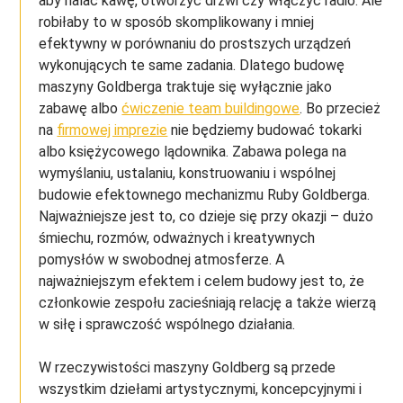
aby nalać kawę, otworzyć drzwi czy włączyć radio. Ale
robiłaby to w sposób skomplikowany i mniej
efektywny w porównaniu do prostszych urządzeń
wykonujących te same zadania. Dlatego budowę
maszyny Goldberga traktuje się wyłącznie jako
zabawę albo
ćwiczenie team buildingowe
. Bo przecież
na
firmowej imprezie
nie będziemy budować tokarki
albo księżycowego lądownika. Zabawa polega na
wymyślaniu, ustalaniu, konstruowaniu i wspólnej
budowie efektownego mechanizmu Ruby Goldberga.
Najważniejsze jest to, co dzieje się przy okazji – dużo
śmiechu, rozmów, odważnych i kreatywnych
pomysłów w swobodnej atmosferze. A
najważniejszym efektem i celem budowy jest to, że
członkowie zespołu zacieśniają relację a także wierzą
w siłę i sprawczość wspólnego działania.
W rzeczywistości maszyny Goldberg są przede
wszystkim dziełami artystycznymi, koncepcyjnymi i