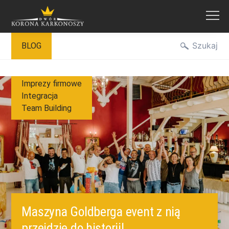
Przejdź
Szukaj
BLOG
do
treści
Imprezy firmowe
Integracja
Team Building
Maszyna Goldberga event z nią
przejdzie do historii!