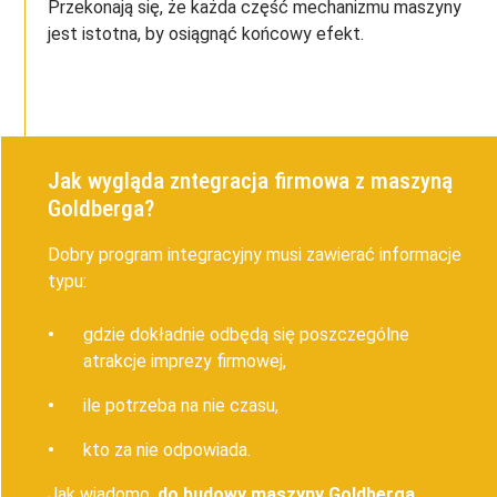
Przekonają się, że każda część mechanizmu maszyny
jest istotna, by osiągnąć końcowy efekt.
Jak wygląda zntegracja firmowa z maszyną
Goldberga?
Dobry program integracyjny musi zawierać informacje
typu:
gdzie dokładnie odbędą się poszczególne
atrakcje imprezy firmowej,
ile potrzeba na nie czasu,
kto za nie odpowiada.
Jak wiadomo,
do budowy maszyny Goldberga