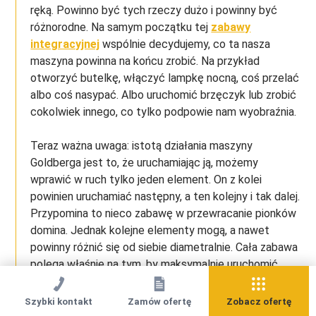
ręką. Powinno być tych rzeczy dużo i powinny być
różnorodne. Na samym początku tej
zabawy
integracyjnej
wspólnie decydujemy, co ta nasza
maszyna powinna na końcu zrobić. Na przykład
otworzyć butelkę, włączyć lampkę nocną, coś przelać
albo coś nasypać. Albo uruchomić brzęczyk lub zrobić
cokolwiek innego, co tylko podpowie nam wyobraźnia.
Teraz ważna uwaga: istotą działania maszyny
Goldberga jest to, że uruchamiając ją, możemy
wprawić w ruch tylko jeden element. On z kolei
powinien uruchamiać następny, a ten kolejny i tak dalej.
Przypomina to nieco zabawę w przewracanie pionków
domina. Jednak kolejne elementy mogą, a nawet
powinny różnić się od siebie diametralnie. Cała zabawa
polega właśnie na tym, by maksymalnie uruchomić
wyobraźnię i zbudować zabawną, niepowtarzalną i przy
tym jeszcze skuteczną konstrukcję.
Szybki kontakt
Zamów ofertę
Zobacz ofertę