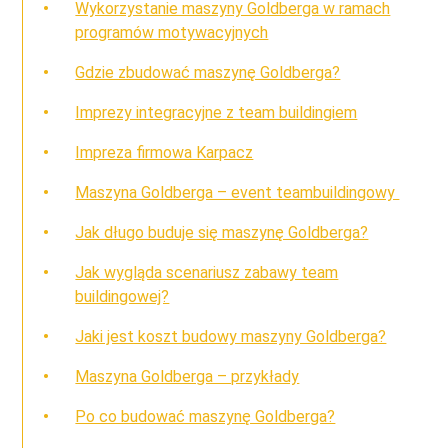
Wykorzystanie maszyny Goldberga w ramach
programów motywacyjnych
Gdzie zbudować maszynę Goldberga?
Imprezy integracyjne z team buildingiem
Impreza firmowa Karpacz
Maszyna Goldberga – event teambuildingowy
Jak długo buduje się maszynę Goldberga?
Jak wygląda scenariusz zabawy team
buildingowej?
Jaki jest koszt budowy maszyny Goldberga?
Maszyna Goldberga – przykłady
Po co budować maszynę Goldberga?