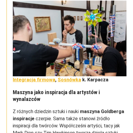
Integracja firmowa
,
Sosnówka
k. Karpacza
Maszyna jako inspiracja dla artystów i
wynalazców
Z różnych dziedzin sztuki i nauki
maszyna Goldberga
inspiracje
czerpie. Sama także stanowi źródło
inspiracji dla twórców. Współcześni artyści, tacy jak
Mark Dion czy Tim Hawkinson tworzą dzieła sztuki