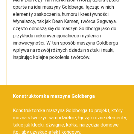
oparte na idei maszyny Goldberga, łącząc w nich
elementy zaskoczenia, humoru i kreatywności.
Wynalazcy, tak jak Dean Kamen, twórca Segwaya,
często odnoszą się do maszyn Goldberga jako do
przykładu niekonwencjonalnego myślenia i
innowacyjności. W ten sposób maszyna Goldberga
wpływa na rozwój różnych dziedzin sztuki i nauki,
inspirując kolejne pokolenia twórców.
Konstruktorska maszyna Goldberga
Konstruktorska maszyna Goldberga to projekt, który
można stworzyć samodzielnie, łącząc różne elementy,
takie jak klocki, dźwignie, kółka, narzędzia domowe
itp., aby uzyskać efekt końcowy.