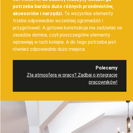
potrzeba bardzo dużo różnych przedmiotów,
akcesoriów i narzędzi.
Te wszystkie elementy
trzeba odpowiednio wcześniej zgromadzić i
przygotować. A gotowa konstrukcja ma zadziałać na
zasadzie domina, czyli poszczególne elementy
wprawiają w ruch kolejne. A do tego potrzeba jest
również odpowiednio dużo miejsca.
Polecamy
Zła atmosfera w pracy? Zadbaj o integrację
pracowników!