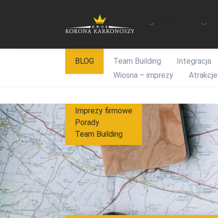
OFERTA
DWÓR KORONA
K
Przejdź
BLOG
Team Building
Integracja
do
Wiosna – imprezy
Atrakcje
treści
Imprezy firmowe
Porady
Team Building