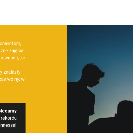
d
jonalistom,
óżne zajęcia
 pewność, że
.
y znalazły
czas wolny, w
olecamy
a rekordu
innessa!