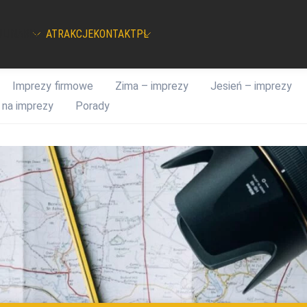
ULINARIA
ATRAKCJE
KONTAKT
PL
Imprezy firmowe
Zima – imprezy
Jesień – imprezy
 na imprezy
Porady