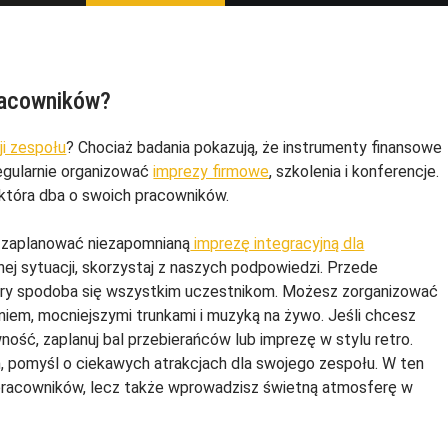
racowników?
i zespołu
? Chociaż badania pokazują, że instrumenty finansowe
egularnie organizować
imprezy firmowe
, szkolenia i konferencje.
 która dba o swoich pracowników.
ak zaplanować niezapomnianą
imprezę integracyjną dla
bnej sytuacji, skorzystaj z naszych podpowiedzi. Przede
ry spodoba się wszystkim uczestnikom. Możesz zorganizować
niem, mocniejszymi trunkami i muzyką na żywo. Jeśli chcesz
ość, zaplanuj bal przebierańców lub imprezę w stylu retro.
m, pomyśl o ciekawych atrakcjach dla swojego zespołu. W ten
pracowników, lecz także wprowadzisz świetną atmosferę w