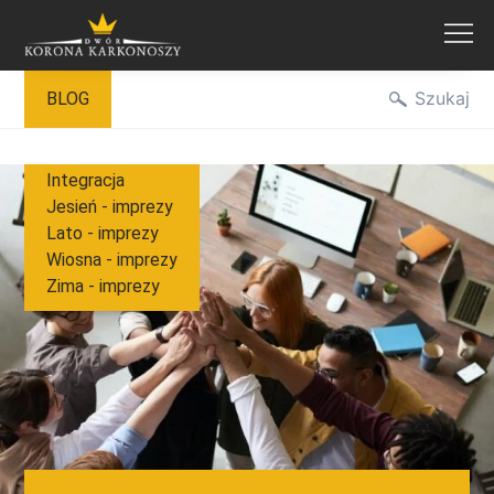
Przejdź
Szukaj
BLOG
do
treści
Integracja
Jesień - imprezy
Lato - imprezy
Wiosna - imprezy
Zima - imprezy