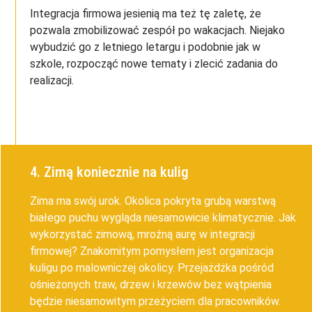
Integracja firmowa jesienią ma też tę zaletę, że
pozwala zmobilizować zespół po wakacjach. Niejako
wybudzić go z letniego letargu i podobnie jak w
szkole, rozpocząć nowe tematy i zlecić zadania do
realizacji.
4. Zimą koniecznie na kulig
Zima ma swój urok. Okolica pokryta grubą warstwą
białego puchu wygląda niesamowicie klimatycznie. Jak
wykorzystać zimową, mroźną aurę w integracji
firmowej? Znakomitym pomysłem jest organizacja
kuligu po malowniczej okolicy. Przejażdżka pośród
ośnieżonych traw, drzew i krzewów bez wątpienia
będzie niesamowitym przeżyciem dla pracowników.