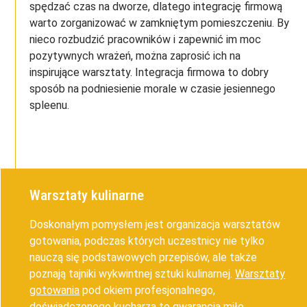
spędzać czas na dworze, dlatego integrację firmową
warto zorganizować w zamkniętym pomieszczeniu. By
nieco rozbudzić pracowników i zapewnić im moc
pozytywnych wrażeń, można zaprosić ich na
inspirujące warsztaty. Integracja firmowa to dobry
sposób na podniesienie morale w czasie jesiennego
spleenu.
Warsztaty kulinarne
Doskonałym pomysłem jest organizacja warsztatów
gotowania, podczas których uczestnicy nie tylko
nauczą się podstawowych przepisów, ale także
poznają tajniki wykwintnej sztuki kulinarnej.
Warsztaty
gotowania
pod okiem profesjonalnego,
doświadczonego kucharza to gwarancja miło