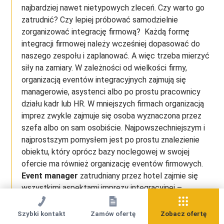
najbardziej nawet nietypowych zleceń. Czy warto go
zatrudnić? Czy lepiej próbować samodzielnie
zorganizować integrację firmową? Każdą formę
integracji firmowej należy wcześniej dopasować do
naszego zespołu i zaplanować. A więc trzeba mierzyć
siły na zamiary. W zależności od wielkości firmy,
organizacją eventów integracyjnych zajmują się
managerowie, asystenci albo po prostu pracownicy
działu kadr lub HR. W mniejszych firmach organizacją
imprez zwykle zajmuje się osoba wyznaczona przez
szefa albo on sam osobiście. Najpowszechniejszym i
najprostszym pomysłem jest po prostu znalezienie
obiektu, który oprócz bazy noclegowej w swojej
ofercie ma również organizację eventów firmowych.
Event manager
zatrudniany przez hotel zajmie się
wszystkimi aspektami imprezy integracyjnej –
stosownie do budżetu i celu spotkania zaplanuje
rozmaite atrakcje i aktywności.
Szybki kontakt
Zamów ofertę
Zobacz ofertę