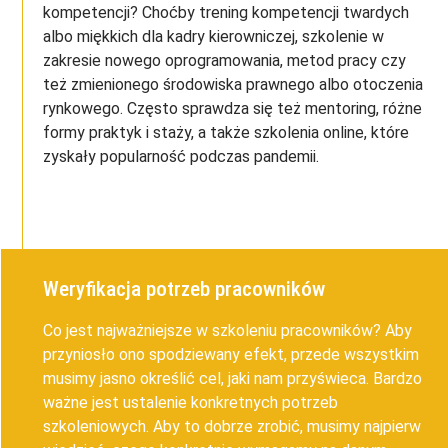
kompetencji? Choćby trening kompetencji twardych
albo miękkich dla kadry kierowniczej, szkolenie w
zakresie nowego oprogramowania, metod pracy czy
też zmienionego środowiska prawnego albo otoczenia
rynkowego. Często sprawdza się też mentoring, różne
formy praktyk i staży, a także szkolenia online, które
zyskały popularność podczas pandemii.
Weryfikacja potrzeb pracowników
Co jest najważniejsze w szkoleniu pracowników? Aby
przyniosło ono spodziewany efekt, przede wszystkim
musimy jasno określić cel, jaki nam przyświeca. Bardzo
ważne jest ustalenie konkretnych potrzeb
szkoleniowych. Aby to dobrze zrobić, musimy najpierw