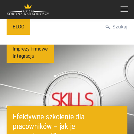
Przejdź
Szukaj
BLOG
do
treści
Imprezy firmowe
Integracja
Efektywne szkolenie dla
pracowników – jak je