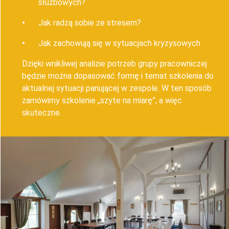
służbowych?
Jak radzą sobie ze stresem?
Jak zachowują się w sytuacjach kryzysowych
Dzięki wnikliwej analizie potrzeb grupy pracowniczej
będzie można dopasować formę i temat szkolenia do
aktualnej sytuacji panującej w zespole. W ten sposób
zamówimy szkolenie „szyte na miarę”, a więc
skuteczne.