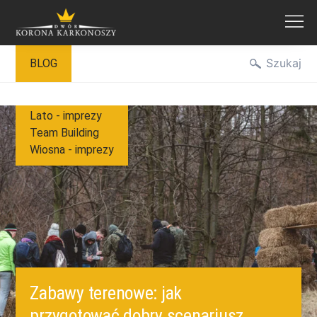
Przejdź
Szukaj
BLOG
do
treści
Lato - imprezy
Team Building
Wiosna - imprezy
Zabawy terenowe: jak
przygotować dobry scenariusz