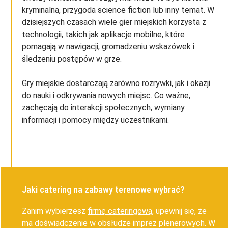
kryminalna, przygoda science fiction lub inny temat. W
dzisiejszych czasach wiele gier miejskich korzysta z
technologii, takich jak aplikacje mobilne, które
pomagają w nawigacji, gromadzeniu wskazówek i
śledzeniu postępów w grze.
Gry miejskie dostarczają zarówno rozrywki, jak i okazji
do nauki i odkrywania nowych miejsc. Co ważne,
zachęcają do interakcji społecznych, wymiany
informacji i pomocy między uczestnikami.
Jaki catering na zabawy terenowe wybrać?
Zanim wybierzesz
firmę cateringową
, upewnij się, że
ma doświadczenie w obsłudze imprez plenerowych. W