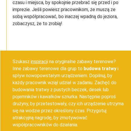
czasu i miejsca, by spokojnie przebrać się przed i po
imprezie. Jeśli powiesz pracownikom, że muszą ze
sobą współpracować, bo inaczej wpadną do jeziora,
zobaczysz, że to zrobią!
Szukasz
inspiracji
na oryginalne zabawy terenowe?
Inne zabawy terenowe dla grup to
budowa tratwy
i
spływ nowopowstałym urządzeniem. Dopilnuj, by
każdy pracownik wziął udział w zadaniu. Zachęć do
budowania tratwy z pustych beczek, desek lub
pojemników i kawałków sznurka. Następnie poproś
drużyny, by przetestowały, czy ich urządzenie utrzyma
się na wodzie przez określony czas. Przygotuj
atrakcyjną nagrodę, by zmotywować
współpracowników do działania.