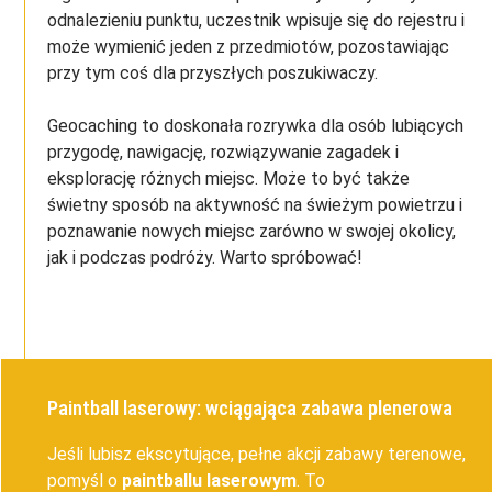
odnalezieniu punktu, uczestnik wpisuje się do rejestru i
może wymienić jeden z przedmiotów, pozostawiając
przy tym coś dla przyszłych poszukiwaczy.
Geocaching to doskonała rozrywka dla osób lubiących
przygodę, nawigację, rozwiązywanie zagadek i
eksplorację różnych miejsc. Może to być także
świetny sposób na aktywność na świeżym powietrzu i
poznawanie nowych miejsc zarówno w swojej okolicy,
jak i podczas podróży. Warto spróbować!
Paintball laserowy: wciągająca zabawa plenerowa
Jeśli lubisz ekscytujące, pełne akcji zabawy terenowe,
pomyśl o
paintballu laserowym
. To