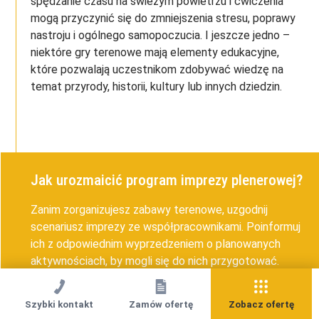
spędzanie czasu na świeżym powietrzu i ćwiczenia
mogą przyczynić się do zmniejszenia stresu, poprawy
nastroju i ogólnego samopoczucia. I jeszcze jedno –
niektóre gry terenowe mają elementy edukacyjne,
które pozwalają uczestnikom zdobywać wiedzę na
temat przyrody, historii, kultury lub innych dziedzin.
Jak urozmaicić program imprezy plenerowej?
Zanim zorganizujesz zabawy terenowe, uzgodnij
scenariusz imprezy ze współpracownikami. Poinformuj
ich z odpowiednim wyprzedzeniem o planowanych
aktywnościach, by mogli się do nich przygotować.
Jeśli działasz w branży kreatywnej i chcesz pokazać
Szybki kontakt
Zamów ofertę
Zobacz ofertę
pracownikom, że cenisz sobie nieszablonowe pomysły,