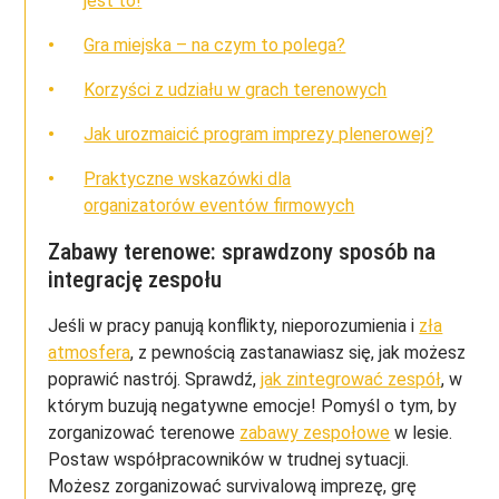
jest to!
Gra miejska – na czym to polega?
Korzyści z udziału w grach terenowych
Jak urozmaicić program imprezy plenerowej?
Praktyczne wskazówki dla
organizatorów eventów firmowych
Zabawy terenowe: sprawdzony sposób na
integrację zespołu
Jeśli w pracy panują konflikty, nieporozumienia i
zła
a
tmosfera
, z pewnością zastanawiasz się, jak możesz
poprawić nastrój. Sprawdź,
jak zintegrować zespół
, w
którym buzują negatywne emocje! Pomyśl o tym, by
zorganizować terenowe
zabawy zespołowe
w lesie.
Postaw współpracowników w trudnej sytuacji.
Możesz zorganizować survivalową imprezę, grę