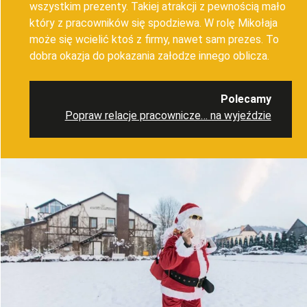
wszystkim prezenty. Takiej atrakcji z pewnością mało
który z pracowników się spodziewa. W rolę Mikołaja
może się wcielić ktoś z firmy, nawet sam prezes. To
dobra okazja do pokazania załodze innego oblicza.
Polecamy
Popraw relacje pracownicze… na wyjeździe