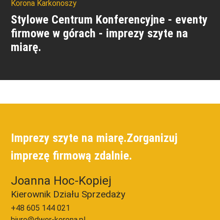
Korona Karkonoszy
Stylowe Centrum Konferencyjne - eventy
firmowe w górach - imprezy szyte na
miarę.
Imprezy szyte na miarę.
Zorganizuj
imprezę firmową zdalnie.
Joanna Hoc-Kopiej
Kierownik Działu Sprzedaży
+48 605 144 021
biuro@dwor-korona.pl