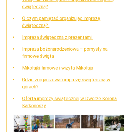
świąteczną?
O czym pamiętać organizując imprezę
świąteczną?
Impreza świąteczna z prezentami
Impreza bożonarodzeniowa – pomysły na
firmowe święta
Mikołajki firmowe i wizyta Mikołaja
Gdzie zorganizować imprezę świąteczną w
górach?
Oferta imprezy świątecznej w Dworze Korona
Karkonoszy