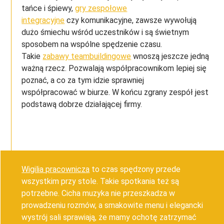
tańce i śpiewy,
gry zespołowe
integracyjne
czy komunikacyjne, zawsze wywołują
dużo śmiechu wśród uczestników i są świetnym
sposobem na wspólne spędzenie czasu.
Takie
zabawy teambuildingowe
wnoszą jeszcze jedną
ważną rzecz. Pozwalają współpracownikom lepiej się
poznać, a co za tym idzie sprawniej
współpracować w biurze. W końcu zgrany zespół jest
podstawą dobrze działającej firmy.
Wigilia pracownicza
to czas spędzony przede
wszystkim przy stole. Takie spotkania też są
potrzebne. Cicha muzyka nie przeszkadza w
prowadzeniu rozmów, a smakowite menu i elegancki
wystrój sali sprawiają, że mamy ochotę zatrzymać