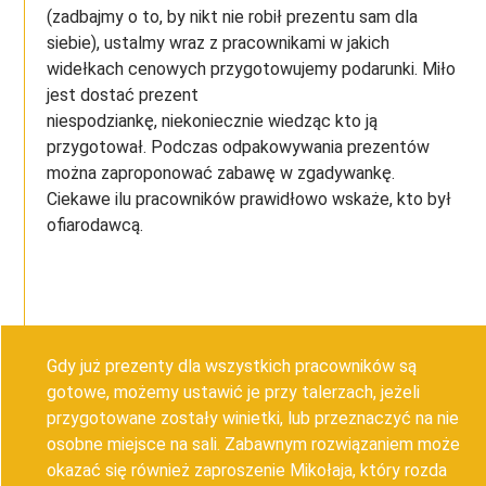
(zadbajmy o to, by nikt nie robił prezentu sam dla
siebie), ustalmy wraz z pracownikami w jakich
widełkach cenowych przygotowujemy podarunki. Miło
jest dostać prezent
niespodziankę, niekoniecznie wiedząc kto ją
przygotował. Podczas odpakowywania prezentów
można zaproponować zabawę w zgadywankę.
Ciekawe ilu pracowników prawidłowo wskaże, kto był
ofiarodawcą.
Gdy już prezenty dla wszystkich pracowników są
gotowe, możemy ustawić je przy talerzach, jeżeli
przygotowane zostały winietki, lub przeznaczyć na nie
osobne miejsce na sali.
Zabawnym rozwiązaniem może
okazać się również zaproszenie Mikołaja, który rozda