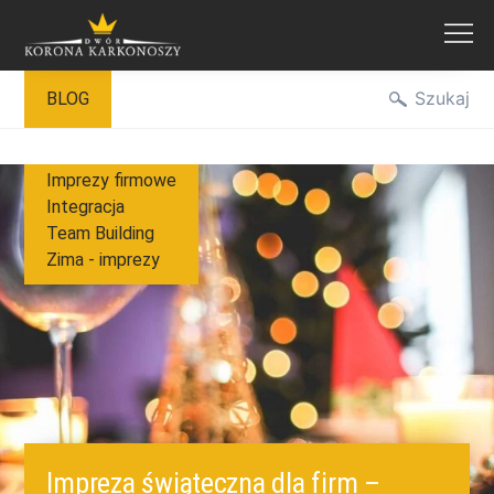
Przejdź
Szukaj
BLOG
do
treści
Imprezy firmowe
Integracja
Team Building
Zima - imprezy
Impreza świąteczna dla firm –