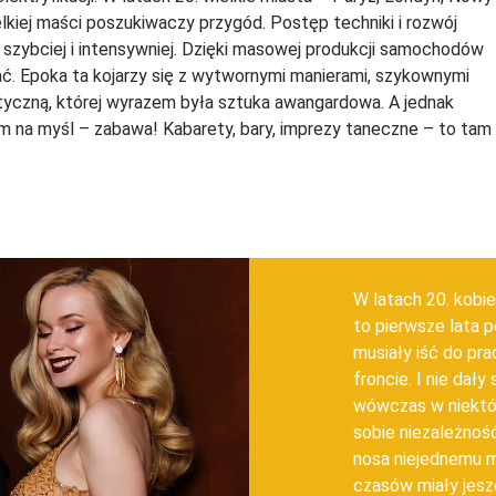
elkiej maści poszukiwaczy przygód. Postęp techniki i rozwój
 szybciej i intensywniej. Dzięki masowej produkcji samochodów
ać. Epoka ta kojarzy się z wytwornymi manierami, szykownymi
styczną, której wyrazem była sztuka awangardowa. A jednak
m na myśl – zabawa! Kabarety, bary, imprezy taneczne – to tam
W latach 20. kobie
to pierwsze lata p
musiały iść do pr
froncie. I nie dał
wówczas w niektór
sobie niezależność
nosa niejednemu 
czasów miały jesz