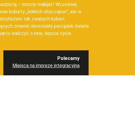
sobistą – mocny makijaż! Wcześniej
nie kobiety „lekkich obyczajów”, ale w
ę atrybutem tak zwanych kobiet
cych zmienić skostniały porządek świata
arto walczyć o inne, lepsze życie.
Polecamy
Miejsca na imprezę integracyjną