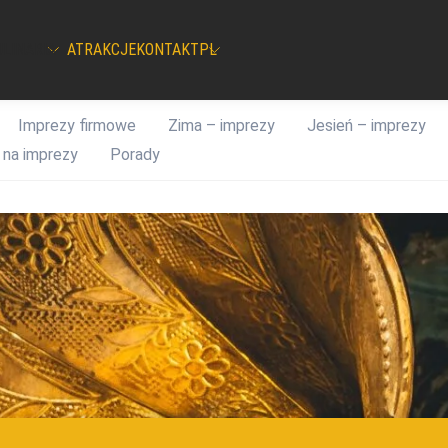
ULINARIA
ATRAKCJE
KONTAKT
PL
Imprezy firmowe
Zima – imprezy
Jesień – imprezy
 na imprezy
Porady