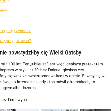
t 20.?
awić?
integrację zespołu
ylistę przygotować?
 nie powstydziłby się Wielki Gatsby
 mija 100 lat. Ten „jubileusz” jest więc idealnym pretekstem
 Impreza w stylu lat 20. bez Enrique Iglesiasa czy
śmy się wraz ze swoimi pracownikami w czasie. Bawmy się w
 mówiąc o Internecie, a gdy ktoś mówił o komórkach, to
ologiem albo dozorcą.
mprez Firmowych