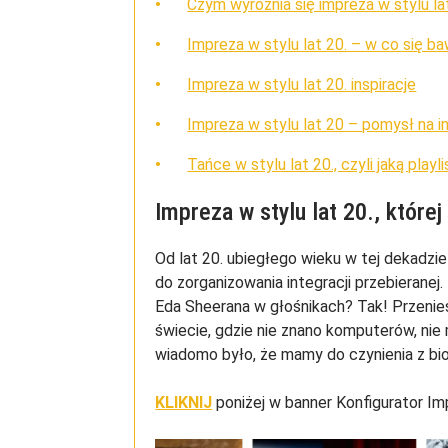
Czym wyróżnia się impreza w stylu la
Impreza w stylu lat 20. – w co się b
Impreza w stylu lat 20. inspiracje
Impreza w stylu lat 20 – pomysł na 
Tańce w stylu lat 20., czyli jaką pla
Impreza w stylu lat 20., której
Od lat 20. ubiegłego wieku w tej dekadzie
do zorganizowania integracji przebieranej.
Eda Sheerana w głośnikach? Tak! Przenie
świecie, gdzie nie znano komputerów, nie
wiadomo było, że mamy do czynienia z bi
KLIKNIJ
poniżej w banner Konfigurator I