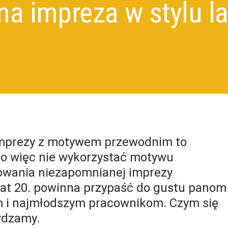
a impreza w stylu la
imprezy z motywem przewodnim to
go więc nie wykorzystać motywu
owania niezapomnianej imprezy
 lat 20. powinna przypaść do gustu panom
m i najmłodszym pracownikom. Czym się
awdzamy.