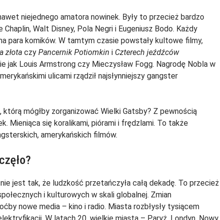
nawet niejednego amatora nowinek. Były to przecież bardzo
e Chaplin, Walt Disney, Pola Negri i Eugeniusz Bodo. Każdy
niana para komików. W tamtym czasie powstały kultowe filmy,
a złota
czy
Pancernik Potiomkin
i
Czterech jeźdźców
kie jak Louis Armstrong czy Mieczysław Fogg. Nagrodę Nobla w
 amerykańskimi ulicami rządził najsłynniejszy gangster
, którą mógłby zorganizować Wielki Gatsby? Z pewnością
. Mieniąca się koralikami, piórami i frędzlami. To także
angsterskich, amerykańskich filmów.
aczęło?
 nie jest tak, że ludzkość przetańczyła całą dekadę. To przecież
społecznych i kulturowych w skali globalnej. Zmian
ćby nowe media – kino i radio. Miasta rozbłysły tysiącem
lektryfikacji. W latach 20. wielkie miasta – Paryż, Londyn, Nowy