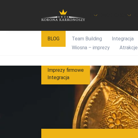
OFERTA
DWÓR KORONA
K
Przejdź
BLOG
Team Building
Integracja
do
Wiosna – imprezy
Atrakcje
treści
Imprezy firmowe
Integracja