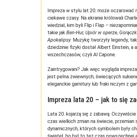
Impreza w stylu lat 20. może oczarować 
ciekawe czasy. Na ekranie królowali Charli
wiedział, kim byli Flip i Flap – niezapom
takie jak
Ben-Hur, Upiór w operze, Gorączk
Apokalipsy
. Muzykę tworzyły legendy, ta
dziedzinie fizyki dostał Albert Einstein, a
wszechczasów, czyli Al Capone.
Zaintrygowani? Jak więc wygląda impreza
jest pełna zwiewnych, świecących sukienek
eleganckie garnitury lub fraki niczym z g
Impreza lata 20 – jak to się z
Lata 20. kojarzą się z zabawą. Oczywiście
czas wielkich zmian na świecie, przemian 
dynamicznych, których symbolem były cho
świateł, bo był to też czas powszechnej e