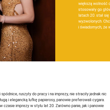
większą wolność o
stosowały go głów
latach 20. stał si
wyzwolonych. Chcą
i świadomych, że w
pódnice, ruszyły do pracy i na imprezy, nie straciły jednak nic
długą i elegancką lufkę papierosy, panowie preferowali cygara.
 czasie imprezy w stylu lat 20. Zarówno panie, jak i panowie