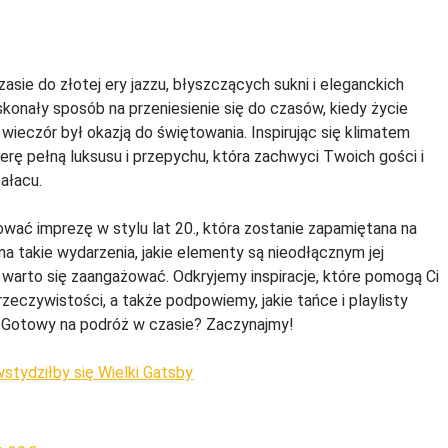
sie do złotej ery jazzu, błyszczących sukni i eleganckich
skonały sposób na przeniesienie się do czasów, kiedy życie
 wieczór był okazją do świętowania. Inspirując się klimatem
rę pełną luksusu i przepychu, która zachwyci Twoich gości i
ałacu.
ować imprezę w stylu lat 20., która zostanie zapamiętana na
na takie wydarzenia, jakie elementy są nieodłącznym jej
 warto się zaangażować. Odkryjemy inspiracje, które pomogą Ci
rzeczywistości, a także podpowiemy, jakie tańce i playlisty
. Gotowy na podróż w czasie? Zaczynajmy!
owstydziłby się Wielki Gatsby