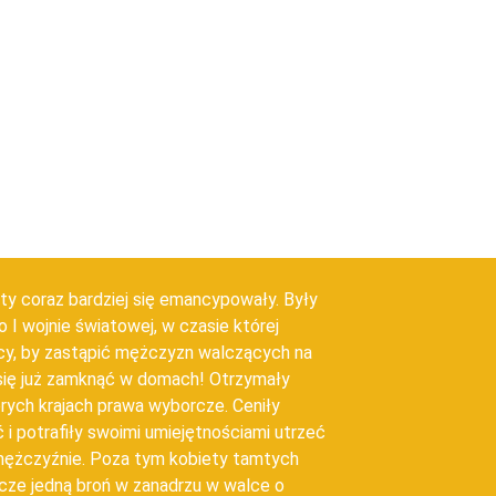
ty coraz bardziej się emancypowały. Były
o I wojnie światowej, w czasie której
acy, by zastąpić mężczyzn walczących na
y się już zamknąć w domach! Otrzymały
ych krajach prawa wyborcze. Ceniły
 i potrafiły swoimi umiejętnościami utrzeć
mężczyźnie. Poza tym kobiety tamtych
cze jedną broń w zanadrzu w walce o