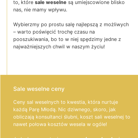
to, które
sale weselne
są umiejscowione blisko
nas, nie mamy wpływu.
Wybierzmy po prostu salę najlepszą z możliwych
– warto poświęcić trochę czasu na
pooszukiwania, bo to w niej spędzimy jedne z
najważniejszych chwil w naszym życiu!
Sale weselne ceny
Ceny sal weselnych to kwestia, która nurtuje
każdą Parę Młodą. Nic dziwnego, skoro, jak
obliczają konsultanci ślubni, koszt sali weselnej to
nawet połowa kosztów wesela w ogóle!