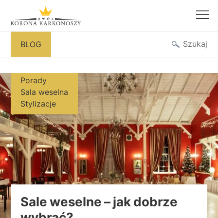
Przejdź
Szukaj
BLOG
do
treści
Porady
Sala weselna
Stylizacje
Sale weselne – jak dobrze
wybrać?