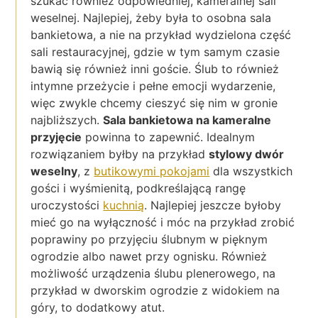
szukać również odpowiedniej, kameralnej sali
weselnej. Najlepiej, żeby była to osobna sala
bankietowa, a nie na przykład wydzielona część
sali restauracyjnej, gdzie w tym samym czasie
bawią się również inni goście. Ślub to również
intymne przeżycie i pełne emocji wydarzenie,
więc zwykle chcemy cieszyć się nim w gronie
najbliższych.
Sala bankietowa na kameralne
przyjęcie
powinna to zapewnić. Idealnym
rozwiązaniem byłby na przykład
stylowy dwór
weselny
, z
butikowymi pokojami
dla wszystkich
gości i wyśmienitą, podkreślającą rangę
uroczystości
kuchnią
. Najlepiej jeszcze byłoby
mieć go na wyłączność i móc na przykład zrobić
poprawiny po przyjęciu ślubnym w pięknym
ogrodzie albo nawet przy ognisku. Również
możliwość urządzenia ślubu plenerowego, na
przykład w dworskim ogrodzie z widokiem na
góry, to dodatkowy atut.