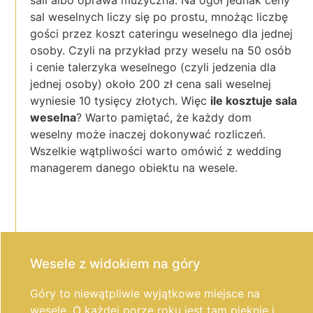
sali albo oprawa muzyczna. Na ogół jednak ceny
sal weselnych liczy się po prostu, mnożąc liczbę
gości przez koszt cateringu weselnego dla jednej
osoby. Czyli na przykład przy weselu na 50 osób
i cenie talerzyka weselnego (czyli jedzenia dla
jednej osoby) około 200 zł cena sali weselnej
wyniesie 10 tysięcy złotych. Więc
ile kosztuje sala
weselna
? Warto pamiętać, że każdy dom
weselny może inaczej dokonywać rozliczeń.
Wszelkie wątpliwości warto omówić z wedding
managerem danego obiektu na wesele.
Wesele z widokiem na góry
Góry to niewątpliwie wyjątkowe miejsce na
wesele. O każdej porze roku jest tam pięknie i