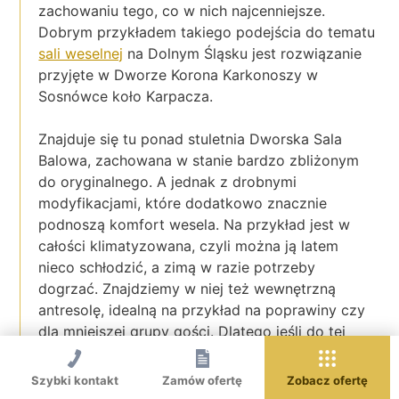
zachowaniu tego, co w nich najcenniejsze.
Dobrym przykładem takiego podejścia do tematu
sali weselnej
na Dolnym Śląsku jest rozwiązanie
przyjęte w Dworze Korona Karkonoszy w
Sosnówce koło Karpacza.
Znajduje się tu ponad stuletnia Dworska Sala
Balowa, zachowana w stanie bardzo zbliżonym
do oryginalnego. A jednak z drobnymi
modyfikacjami, które dodatkowo znacznie
podnoszą komfort wesela. Na przykład jest w
całości klimatyzowana, czyli można ją latem
nieco schłodzić, a zimą w razie potrzeby
dogrzać. Znajdziemy w niej też wewnętrzną
antresolę, idealną na przykład na poprawiny czy
dla mniejszej grupy gości. Dlatego jeśli do tej
pory byliście przekonani, że wesele Szklarska
Poręba to jedyna słuszna opcja, dobrze to
Szybki kontakt
Zamów ofertę
Zobacz ofertę
przemyślcie.