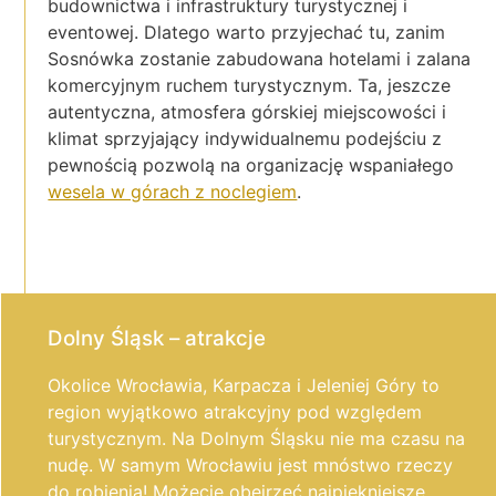
budownictwa i infrastruktury turystycznej i
eventowej. Dlatego warto przyjechać tu, zanim
Sosnówka zostanie zabudowana hotelami i zalana
komercyjnym ruchem turystycznym. Ta, jeszcze
autentyczna, atmosfera górskiej miejscowości i
klimat sprzyjający indywidualnemu podejściu z
pewnością pozwolą na organizację wspaniałego
wesela w górach z noclegiem
.
Dolny Śląsk – atrakcje
Okolice Wrocławia, Karpacza i Jeleniej Góry to
region wyjątkowo atrakcyjny pod względem
turystycznym. Na Dolnym Śląsku nie ma czasu na
nudę. W samym Wrocławiu jest mnóstwo rzeczy
do robienia! Możecie obejrzeć najpiękniejsze,