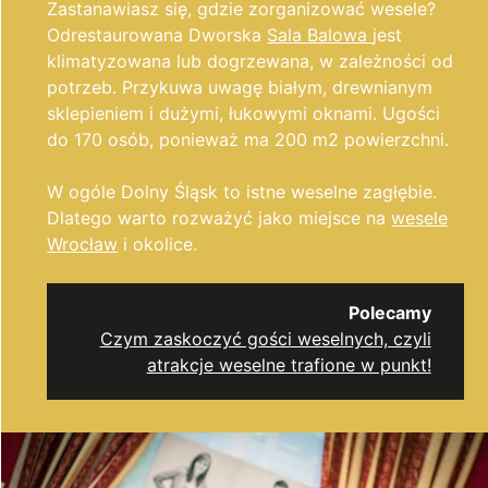
Zastanawiasz się, gdzie zorganizować wesele?
Odrestaurowana Dworska
Sala Balowa
jest
klimatyzowana lub dogrzewana, w zależności od
potrzeb. Przykuwa uwagę białym, drewnianym
sklepieniem i duży
mi, łukowymi oknami. Ugości
do 170 osób, ponieważ ma 200 m2 powierzchni.
W ogóle Dolny Śląsk to istne weselne zagłębie.
Dlatego warto rozważyć jako miejsce na
wesele
Wrocław
i okolice.
Polecamy
Czym zaskoczyć gości weselnych, czyli
atrakcje weselne trafione w punkt!