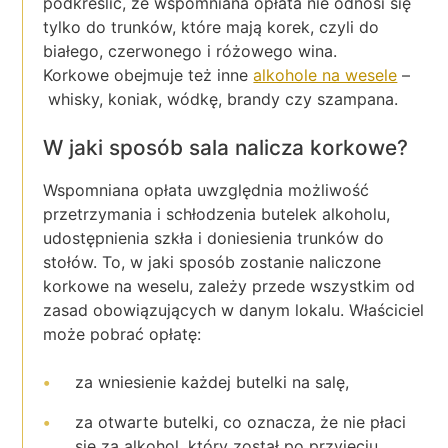
podkreślić, że wspomniana opłata nie odnosi się
tylko do trunków, które mają korek, czyli do
białego, czerwonego i różowego wina.
Korkowe obejmuje też inne
alkohole na wesele
–
whisky, koniak, wódkę, brandy czy szampana.
W jaki sposób sala nalicza korkowe?
Wspomniana opłata uwzględnia możliwość
przetrzymania i schłodzenia butelek alkoholu,
udostępnienia szkła i doniesienia trunków do
stołów. To, w jaki sposób zostanie naliczone
korkowe na weselu, zależy przede wszystkim od
zasad obowiązujących w danym lokalu. Właściciel
może pobrać opłatę:
za wniesienie każdej butelki na salę,
za otwarte butelki, co oznacza, że nie płaci
się za alkohol, który został po przyjęciu,