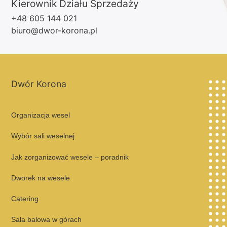
Kierownik Działu Sprzedaży
+48 605 144 021
biuro@dwor-korona.pl
Dwór Korona
Organizacja wesel
Wybór sali weselnej
Jak zorganizować wesele – poradnik
Dworek na wesele
Catering
Sala balowa w górach