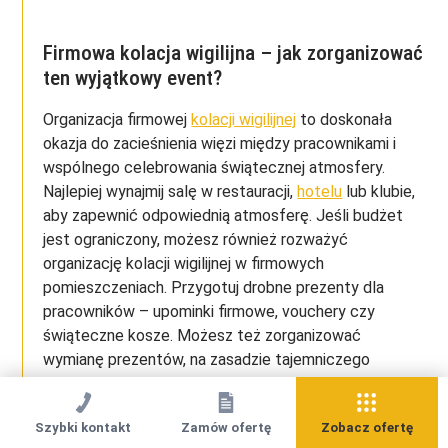
Firmowa kolacja wigilijna – jak zorganizować
ten wyjątkowy event?
Organizacja firmowej
kolacji wigilijnej
to doskonała
okazja do zacieśnienia więzi między pracownikami i
wspólnego celebrowania świątecznej atmosfery.
Najlepiej wynajmij salę w restauracji,
hotelu
lub klubie,
aby zapewnić odpowiednią atmosferę. Jeśli budżet
jest ograniczony, możesz również rozważyć
organizację kolacji wigilijnej w firmowych
pomieszczeniach. Przygotuj drobne prezenty dla
pracowników – upominki firmowe, vouchery czy
świąteczne kosze. Możesz też zorganizować
wymianę prezentów, na zasadzie tajemniczego
Mikołaja. Tylko koniecznie ustal budżet na prezenty,
aby zachować równowagę.
Szybki kontakt
Zamów ofertę
Zobacz ofertę