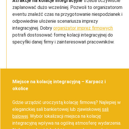
Atrakcje na kolacje integracyjne
trzeba oczywiście
zaplanować dużo wcześniej. Pozwoli to organizatorom
eventu znaleźć czas na przygotowanie niespodzianek i
odpowiednie ułożenie scenariusza imprezy
integracyjnej. Dobry
organizator imprez firmowych
potrafi dostosować formę kolacji integracyjnej do
specyfiki danej firmy i zainteresowań pracowników.
Miejsce na kolację integracyjną – Karpacz i
okolice
Gdzie urządzić uroczystą kolację firmową? Najlepiej w
eleganckiej sali bankietowej lub zjawiskowej
sali
balowej
. Wybór lokalizacji miejsca na kolację
integracyjną wpływa na ogólną atmosferę wydarzenia.