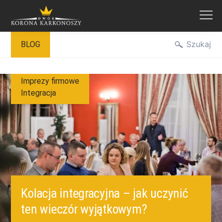
Przejdź
Szukaj
BLOG
do
treści
Imprezy firmowe
Integracja
Kolacja integracyjna – jak uczynić
ten wieczór wyjątkowym?