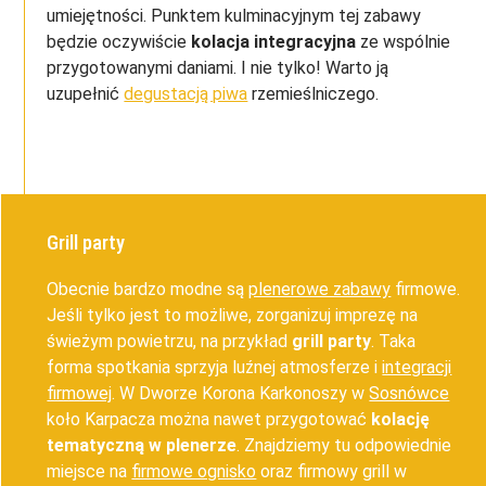
umiejętności. Punktem kulminacyjnym tej zabawy
będzie oczywiście
kolacja integracyjna
ze wspólnie
przygotowanymi daniami. I nie tylko! Warto ją
uzupełnić
degustacją piwa
rzemieślniczego.
Grill party
Obecnie bardzo modne są
plenerowe zabawy
firmowe.
Jeśli tylko jest to możliwe, zorganizuj imprezę na
świeżym powietrzu, na przykład
grill party
. Taka
forma spotkania sprzyja luźnej atmosferze i
integracji
firmowej
. W Dworze Korona Karkonoszy w
Sosnówce
koło Karpacza można nawet przygotować
kolację
tematyczną w plenerze
. Znajdziemy tu odpowiednie
miejsce na
firmowe ognisko
oraz firmowy grill w