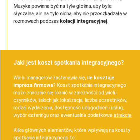
Muzyka powinna być na tyle głośna, aby była
słyszalna, ale na tyle cicha, aby nie przeszkadzała w
rozmowach podczas
kolacji integracyjnej
.
Jaki jest koszt spotkania integracyjnego?
Wielu managerów zastanawia się,
ile kosztuje
impreza firmowa
? Koszt spotkania integracyjnego
może znacznie się różnić w zależności od wielu
czynników, takich jak lokalizacja, liczba uczestników,
rodzaj wydarzenia, dostępność udogodnień i usług,
wybór cateringu oraz ewentualne dodatkowe
atrakcje
.
Kilka głównych elementów, które wpływają na koszty
spotkania integracyjnego to: