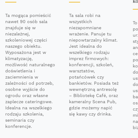
k
Ta mogąca pomieścić
Ta sala robi na
nawet 90 osób sala
wszystkich
To
znajduje się w
niezapomniane
po
niezależnej,
wrażenie. Panuje tu
ur
szkoleniowej części
niepowtarzalny klimat.
st
naszego obiektu.
Jest idealna do
an
Wyposażona jest w
wszelkiego rodzaju
ce
klimatyzację,
imprez firmowych:
po
możliwość naturalnego
konferencji, szkoleń,
ko
doświetlenia i
warsztatów,
do
zaciemnienia w
potańcówek czy
us
zależności od potrzeb,
bankietów. Posiada też
do
osobne wyjście do
wewnętrzną antresolę
us
ogrodu oraz własne
– Bibliotekę Café, oraz
ba
zaplecze cateringowe.
kameralny Scena Pub,
os
Idealna na wszelkiego
gdzie możemy napić
cz
rodzaju szkolenia,
się kawy czy drinka.
mi
seminaria czy
na
konferencje.
bi