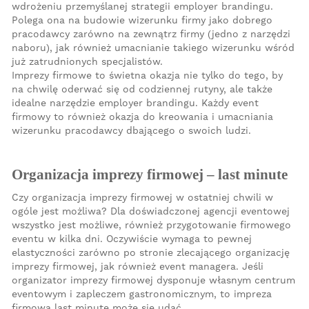
wdrożeniu przemyślanej strategii employer brandingu.
Polega ona na budowie wizerunku firmy jako dobrego
pracodawcy zarówno na zewnątrz firmy (jedno z narzędzi
naboru), jak również umacnianie takiego wizerunku wśród
już zatrudnionych specjalistów.
Imprezy firmowe to świetna okazja nie tylko do tego, by
na chwilę oderwać się od codziennej rutyny, ale także
idealne narzędzie employer brandingu. Każdy event
firmowy to również okazja do kreowania i umacniania
wizerunku pracodawcy dbającego o swoich ludzi.
Organizacja imprezy firmowej – last minute
Czy organizacja imprezy firmowej w ostatniej chwili w
ogóle jest możliwa? Dla doświadczonej agencji eventowej
wszystko jest możliwe, również przygotowanie firmowego
eventu w kilka dni. Oczywiście wymaga to pewnej
elastyczności zarówno po stronie zlecającego organizację
imprezy firmowej, jak również event managera. Jeśli
organizator imprezy firmowej dysponuje własnym centrum
eventowym i zapleczem gastronomicznym, to impreza
firmowa last minute może się udać.