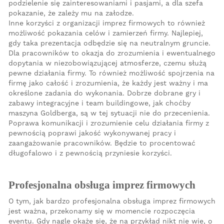
podzielenie się zainteresowaniami i pasjami, a dla szefa
pokazanie, że zależy mu na załodze.
Inne korzyści z organizacji imprez firmowych to również
możliwość pokazania celów i zamierzeń firmy. Najlepiej,
gdy taka prezentacja odbędzie się na neutralnym gruncie.
Dla pracowników to okazja do zrozumienia i ewentualnego
dopytania w niezobowiązującej atmosferze, czemu służą
pewne działania firmy. To również możliwość spojrzenia na
firmę jako całość i zrozumienia, że każdy jest ważny i ma
określone zadania do wykonania. Dobrze dobrane gry i
zabawy integracyjne i team buildingowe, jak choćby
maszyna Goldberga, są w tej sytuacji nie do przecenienia.
Poprawa komunikacji i zrozumienie celu działania firmy z
pewnością poprawi jakość wykonywanej pracy i
zaangażowanie pracowników. Będzie to procentować
długofalowo i z pewnością przyniesie korzyści.
Profesjonalna obsługa imprez firmowych
O tym, jak bardzo profesjonalna obsługa imprez firmowych
jest ważna, przekonamy się w momencie rozpoczęcia
eventu. Gdy nagle okaże się, że na przykład nikt nie wie, o