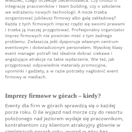
wiedzieć, czego oczekuje zleceniodawca. Czy chodzi o
integrację pracowników i team building, czy o szkolenie
we wdrażaniu nowych technologii. A może trzeba
zorganizować jubileusz firmowy albo galę zakładową?
Każda z tych firmowych imprez rządzi się swoimi prawami
i trzeba ją inaczej przygotować. Profesjonalny organizator
imprez firmowych nie powinien mieć z tym żadnego
problemu. Zwłaszcza jeśli dysponuje własnym centrum
eventowym i doświadczonym personelem. Wysokiej klasy
event manager potrafi też idealnie dobrać ciekawe i
angażujące atrakcje na takie wydarzenie. Wie też, jak
przygotować odpowiednie materiały promocyjne,
upominki i gadżety, a w razie potrzeby nagłośnić event
firmowy w mediach.
Imprezy firmowe w górach – kiedy?
Eventy dla firm w górach sprawdzą się o każdej
porze roku. O ile wyjazd nad morze czy do resortu
położonego nad jeziorem wydaje się pracownikom,
kontrahentom czy klientom atrakcyjny głównie w
cieplejszych porach roku, wypad w góry bez