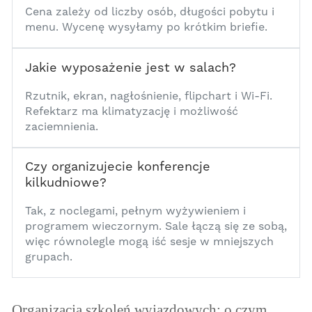
Cena zależy od liczby osób, długości pobytu i
menu. Wycenę wysyłamy po krótkim briefie.
Jakie wyposażenie jest w salach?
1
Rzutnik, ekran, nagłośnienie, flipchart i Wi-Fi.
Refektarz ma klimatyzację i możliwość
zaciemnienia.
Czy organizujecie konferencje
kilkudniowe?
1
Tak, z noclegami, pełnym wyżywieniem i
programem wieczornym. Sale łączą się ze sobą,
więc równolegle mogą iść sesje w mniejszych
grupach.
Dodatkowa treść
Organizacja szkoleń wyjazdowych: o czym