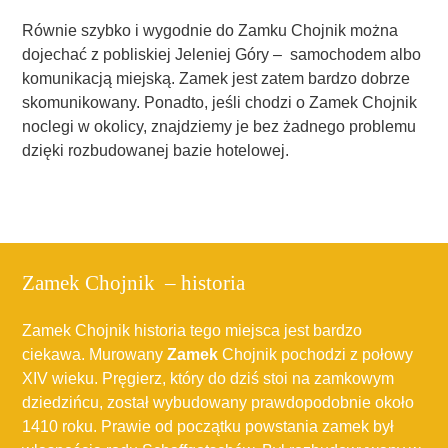
Równie szybko i wygodnie do Zamku Chojnik można
dojechać z pobliskiej Jeleniej Góry – samochodem albo
komunikacją miejską. Zamek jest zatem bardzo dobrze
skomunikowany. Ponadto, jeśli chodzi o Zamek Chojnik
noclegi w okolicy, znajdziemy je bez żadnego problemu
dzięki rozbudowanej bazie hotelowej.
Zamek Chojnik – historia
Zamek Chojnik historia tego miejsca jest bardzo
ciekawa. Murowany
Zamek
Chojnik pochodzi z połowy
XIV wieku. Pręgierz, który do dziś stoi na zamkowym
dziedzińcu, został wybudowany prawdopodobnie około
1410 roku. Prawie od początku powstania zamek był