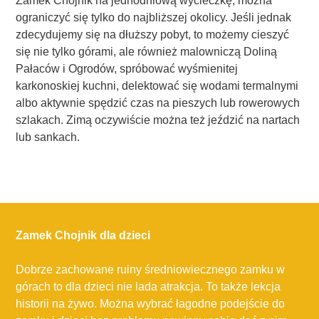
Zamek Chojnik na jednodniową wycieczkę, można
ograniczyć się tylko do najbliższej okolicy. Jeśli jednak
zdecydujemy się na dłuższy pobyt, to możemy cieszyć
się nie tylko górami, ale również malowniczą Doliną
Pałaców i Ogrodów, spróbować wyśmienitej
karkonoskiej kuchni, delektować się wodami termalnymi
albo aktywnie spędzić czas na pieszych lub rowerowych
szlakach. Zimą oczywiście można też jeździć na nartach
lub sankach.
Zamek Chojnik dla dzieci
Dobrze zachowane ruiny średniowiecznego zamku w
górach to dla dzieci nie lada atrakcja. To także lekcja
historii na żywo. Można wybrać łagodne podejście do