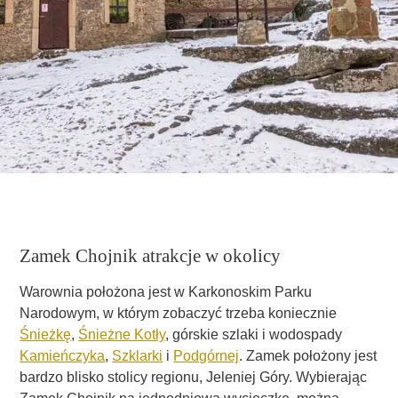
Zamek Chojnik atrakcje w okolicy
Warownia położona jest w Karkonoskim Parku
Narodowym, w którym zobaczyć trzeba koniecznie
Śnieżkę
,
Śnieżne Kotły
, górskie szlaki i wodospady
Kamieńczyka
,
Szklarki
i
Podgórnej
. Zamek położony jest
bardzo blisko stolicy regionu, Jeleniej Góry. Wybierając