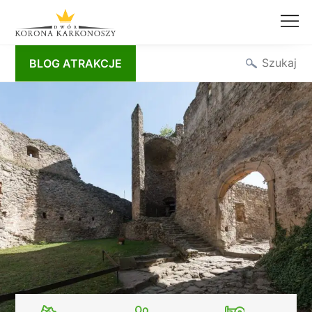
Przejdź
Szukaj
BLOG ATRAKCJE
do
treści