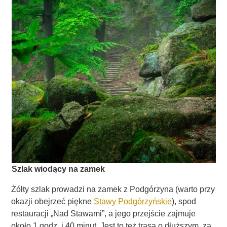
Szlak wiodący na zamek
Żółty szlak prowadzi na zamek z Podgórzyna (warto przy
okazji obejrzeć piękne
Stawy Podgórzyńskie
), spod
restauracji „Nad Stawami”, a jego przejście zajmuje
około 1 godz. i 40 minut. Jest to też trasa o dłuższym, za