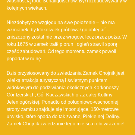
własnością rodu Schaffgotschów. Był rozbudowywany w
kolejnych wiekach.
Niezdobyty ze względu na swe położenie – nie ma
wzmianek, by ktokolwiek próbował go oblegać –
zniszczony został nie przez wrogów, lecz przez pożar. W
roku 1675 w zamek trafił piorun i ogień strawił sporą
część zabudowań. Od tego momentu zamek powoli
popadał w ruinę.
Dziś przystosowany do zwiedzania Zamek Chojnik jest
wielką atrakcją turystyczną i świetnym punktem
widokowym do podziwiania okolicznych Karkonoszy,
Gór Izerskich, Gór Kaczawskich oraz całej Kotliny
Jeleniogórskiej. Ponadto od południowo-wschodniej
strony zamku znajduje się imponujące, 150-metrowe
urwisko, które opada do tak zwanej Piekielnej Doliny.
Zamek Chojnik zwiedzanie tego miejsca robi wrażenie!