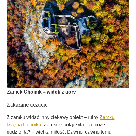
Zamek Chojnik – widok z góry
Zakazane uczucie
Z zamku widać inny ciekawy obiekt – ruiny
Zamku
księcia Henryka
. Zamki te połączyła – a może
podzieliła? – wielka miłość. Dawno, dawno temu