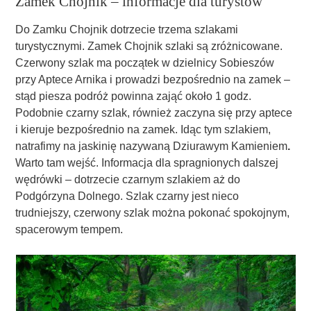
Zamek Chojnik – informacje dla turystów
Do Zamku Chojnik dotrzecie trzema szlakami
turystycznymi. Zamek Chojnik szlaki są zróżnicowane.
Czerwony szlak ma początek w dzielnicy Sobieszów
przy Aptece Arnika i prowadzi bezpośrednio na zamek –
stąd piesza podróż powinna zająć około 1 godz.
Podobnie czarny szlak, również zaczyna się przy aptece
i kieruje bezpośrednio na zamek. Idąc tym szlakiem,
natrafimy na jaskinię nazywaną Dziurawym Kamieniem
.
Warto tam wejść. Informacja dla spragnionych dalszej
wędrówki – dotrzecie czarnym szlakiem aż do
Podgórzyna Dolnego. Szlak czarny jest nieco
trudniejszy, czerwony szlak można pokonać spokojnym,
spacerowym tempem.