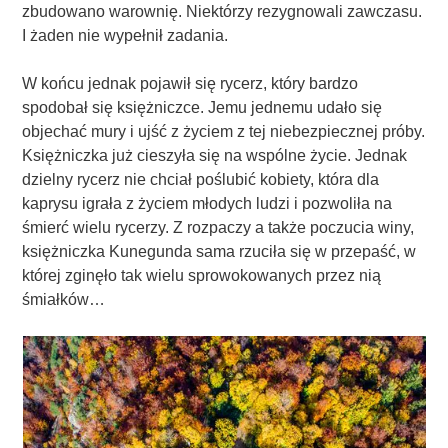
zbudowano warownię. Niektórzy rezygnowali zawczasu.
I żaden nie wypełnił zadania.
W końcu jednak pojawił się rycerz, który bardzo
spodobał się księżniczce. Jemu jednemu udało się
objechać mury i ujść z życiem z tej niebezpiecznej próby.
Księżniczka już cieszyła się na wspólne życie. Jednak
dzielny rycerz nie chciał poślubić kobiety, która dla
kaprysu igrała z życiem młodych ludzi i pozwoliła na
śmierć wielu rycerzy. Z rozpaczy a także poczucia winy,
księżniczka Kunegunda sama rzuciła się w przepaść, w
której zginęło tak wielu sprowokowanych przez nią
śmiałków…