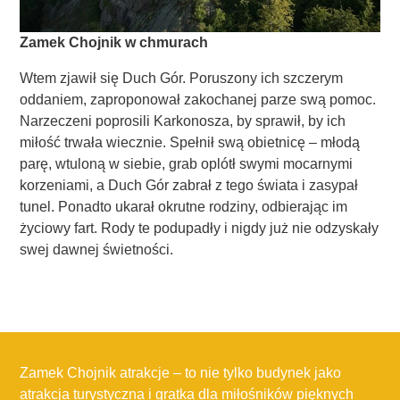
Zamek Chojnik w chmurach
Wtem zjawił się Duch Gór. Poruszony ich szczerym
oddaniem, zaproponował zakochanej parze swą pomoc.
Narzeczeni poprosili Karkonosza, by sprawił, by ich
miłość trwała wiecznie. Spełnił swą obietnicę – młodą
parę, wtuloną w siebie, grab oplótł swymi mocarnymi
korzeniami, a Duch Gór zabrał z tego świata i zasypał
tunel. Ponadto ukarał okrutne rodziny, odbierając im
życiowy fart. Rody te podupadły i nigdy już nie odzyskały
swej dawnej świetności.
Zamek Chojnik atrakcje – to nie tylko budynek jako
atrakcja turystyczna i gratka dla miłośników pięknych