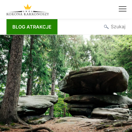
Przejdź
Szukaj
BLOG ATRAKCJE
do
treści