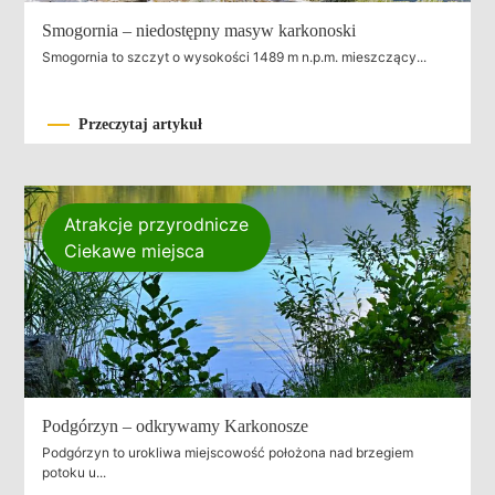
Smogornia – niedostępny masyw karkonoski
Smogornia to szczyt o wysokości 1489 m n.p.m. mieszczący...
Przeczytaj artykuł
Atrakcje przyrodnicze
Ciekawe miejsca
Podgórzyn – odkrywamy Karkonosze
Podgórzyn to urokliwa miejscowość położona nad brzegiem
potoku u...