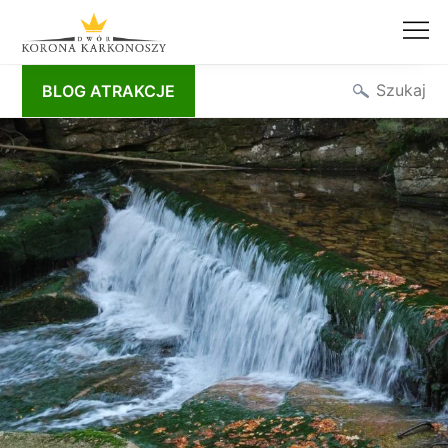
Przejdź
Szukaj
BLOG ATRAKCJE
do
treści