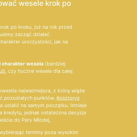
ować wesele krok po
krok po kroku, już na rok przed
usimy zacząć działać.
charakter uroczystości, jak na
 i charakter wesela
(bardziej
lub
, czy huczne wesele dla całej
kwestia najważniejsza, z którą wiąże
ść pozostałych punktów.
Kosztorys
a ustalić na samym początku. Istnieje
a kredytu, jednak ostateczna decyzja
iście do Pary Młodej,
wybierając terminy poza wysokim