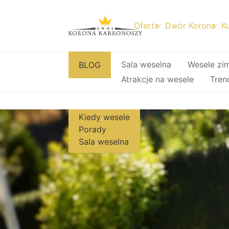
Oferta
Dwór Korona
Ku
Przejdź
Sala weselna
Wesele zi
BLOG
do
Atrakcje na wesele
Tren
treści
Kiedy wesele
Porady
Sala weselna