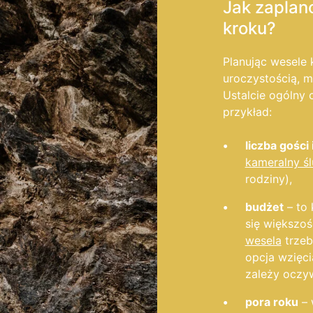
Jak zaplan
kroku?
Planując wesele 
uroczystością, m
Ustalcie ogólny 
przykład:
liczba gości
kameralny ś
rodziny),
budżet
– to 
się większo
wesela
trzeb
opcja wzięci
zależy oczyw
pora roku
– 