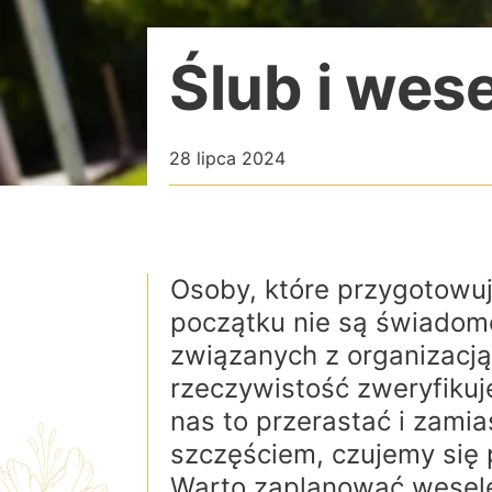
Ślub i wes
28 lipca 2024
Osoby, które przygotowuj
początku nie są świadome,
związanych z organizacją
rzeczywistość zweryfiku
nas to przerastać i zami
szczęściem, czujemy się
Warto zaplanować wesele 