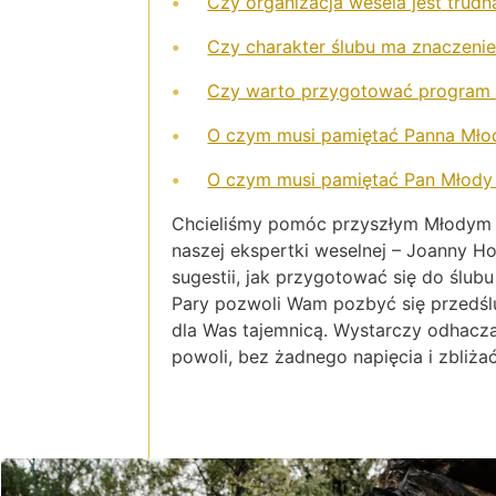
Czy organizacja wesela jest trudn
Czy charakter ślubu ma znaczenie
Czy warto przygotować program 
O czym musi pamiętać Panna Młod
O czym musi pamiętać Pan Młody 
Chcieliśmy pomóc przyszłym Młodym P
naszej ekspertki weselnej – Joanny H
sugestii, jak przygotować się do ślub
Pary pozwoli Wam pozbyć się przedślu
dla Was tajemnicą. Wystarczy odhacz
powoli, bez żadnego napięcia i zbliża