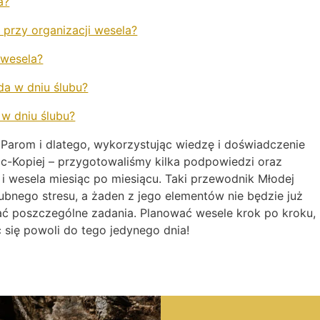
a?
 przy organizacji wesela?
wesela?
a w dniu ślubu?
w dniu ślubu?
arom i dlatego, wykorzystując wiedzę i doświadczenie
oc-Kopiej – przygotowaliśmy kilka podpowiedzi oraz
u i wesela miesiąc po miesiącu. Taki przewodnik Młodej
bnego stresu, a żaden z jego elementów nie będzie już
ać poszczególne zadania. Planować wesele krok po kroku,
ć się powoli do tego jedynego dnia!