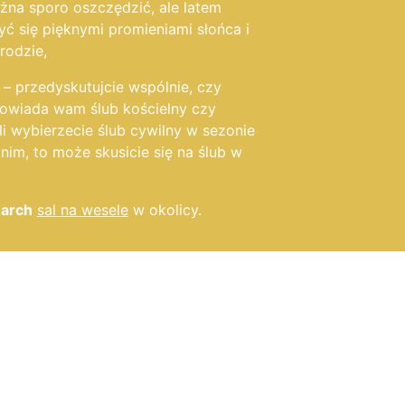
na sporo oszczędzić, ale latem
ć się pięknymi promieniami słońca i
rodzie,
– przedyskutujcie wspólnie, czy
powiada wam ślub kościelny czy
li wybierzecie ślub cywilny w sezonie
nim, to może skusicie się na ślub w
earch
sal na wesele
w okolicy.