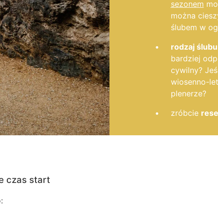
sezonem
moż
można cieszy
ślubem w og
rodzaj ślubu
bardziej od
cywilny? Jeś
wiosenno-let
plenerze?
zróbcie
res
e czas start
: