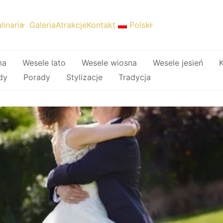
linaria
Galeria
Atrakcje
Kontakt
Polski
ma
Wesele lato
Wesele wiosna
Wesele jesień
K
dy
Porady
Stylizacje
Tradycja