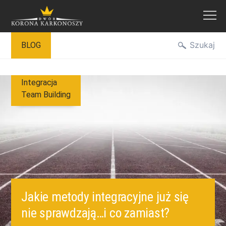
Przejdź
Szukaj
BLOG
do
treści
Integracja
Team Building
Jakie metody integracyjne już się
nie sprawdzają…i co zamiast?