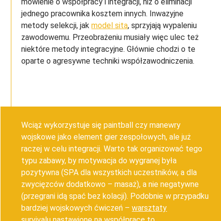
mówienie o współpracy i integracji, niż o eliminacji
jednego pracownika kosztem innych. Inwazyjne
metody selekcji, jak
model sita
, sprzyjają wypaleniu
zawodowemu. Przeobrażeniu musiały więc ulec też
niektóre metody integracyjne. Głównie chodzi o te
oparte o agresywne techniki współzawodniczenia.
Wciąż wykorzystuje się
paintball czy manewry
wojskowe
jako element gier zespołowych, ale już
raczej w celu integracji. Warto tak organizować tego
typu zabawy, by motywacja do wygranej była
pozytywna (SPA dla wszystkich uczestników, a dla
zwycięzców dodatkowo – masaż), a nie negatywne
(przegrani idą spać bez kolacji). Podobnie w przypadku
bardziej wojskowych ćwiczeń –
warsztaty
survivalu
nastawione na współpracę to