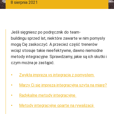
8 sierpnia 2021
Jeśli sięgniesz po podręcznik do team-
buildingu sprzed lat, niektóre zawarte w nim pomysły
mogą Cię zaskoczyć. A przecież część trenerów
wciąż stosuje takie nieefektywne, dawno niemodne
metody integracyjne. Sprawdzamy, jakie są ich skutki i
czym można je zastąpić.
Zwykła impreza vs integracja z pomysłem
Marzy Ci się impreza integracyjna szyta na miarę?
Radykalne metody integracyjne
Metody integracyjne oparte na rywalizacji