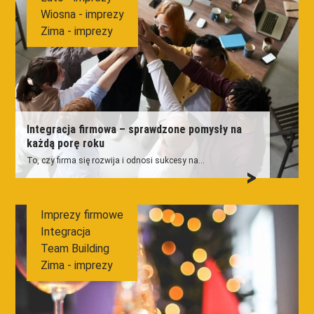
Wiosna - imprezy
Zima - imprezy
Integracja firmowa – sprawdzone pomysły na
każdą porę roku
To, czy firma się rozwija i odnosi sukcesy na...
Imprezy firmowe
Integracja
Team Building
Zima - imprezy