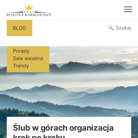
Przejdź
Szukaj
BLOG
do
treści
Porady
Sala weselna
Trendy
Ślub w górach organizacja
krok po kroku