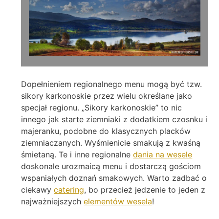
Dopełnieniem regionalnego menu mogą być tzw.
sikory karkonoskie przez wielu określane jako
specjał regionu. „Sikory karkonoskie” to nic
innego jak starte ziemniaki z dodatkiem czosnku i
majeranku, podobne do klasycznych placków
ziemniaczanych. Wyśmienicie smakują z kwaśną
śmietaną. Te i inne regionalne
dania na wesele
doskonale urozmaicą menu i dostarczą gościom
wspaniałych doznań smakowych. Warto zadbać o
ciekawy
catering
, bo przecież jedzenie to jeden z
najważniejszych
elementów wesela
!