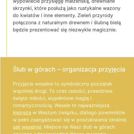
wypowiecie przysięgę małżeńską, drewniane
skrzynki, które posłużą jako rustykalne wazony
do kwiatów i inne elementy. Zieleń przyrody
połączona z naturalnym drewnem i ślubną bielą
będzie prezentować się niezwykle magicznie.
Ślub w górach – organizacja przyjęcia
Przyjęcie weselne to symboliczny początek
wspólnej drogi. To czas radości, prawdziwe
święto miłości, wypełnione magią i
romantycznością. Wesele to najważniejsza
impreza
w Waszym związku, dlatego powinniście
w pełni zaangażować się w poszukiwania idealnej
sali weselnej
. Miejsce na Wasz ślub w górach
powinno odzwierciedlać Wasze marzenia.