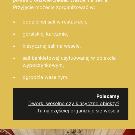
Przyjęcie możecie zorganizować w:
oddzielnej sali w restauracji,
góralskiej karczmie,
klasycznej
sali na wesele
,
sali bankietowej usytuowanej w obiekcie
wypoczynkowym,
ogrodzie weselnym.
Polecamy
Dworki weselne czy klasyczne obiekty?
Tu najczęściej organizuje się wesela