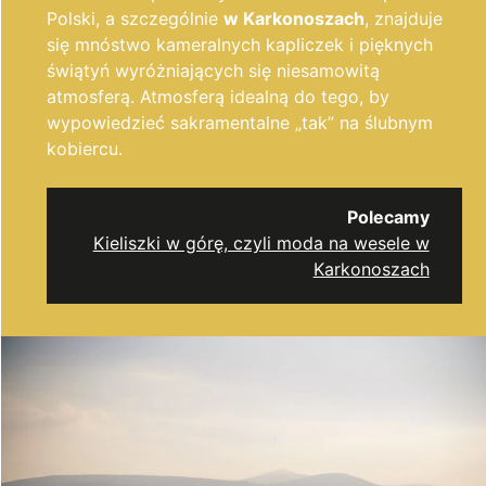
Polski, a szczególnie
w Karkonoszach
, znajduje
się mnóstwo kameralnych kapliczek i pięknych
świątyń wyróżniających się niesamowitą
atmosferą. Atmosferą idealną do tego, by
wypowiedzieć sakramentalne „tak” na ślubnym
kobiercu.
Polecamy
Kieliszki w górę, czyli moda na wesele w
Karkonoszach