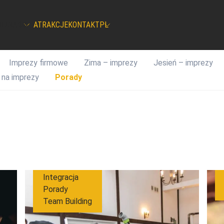
ULINARIA
ATRAKCJE
KONTAKT
PL
Imprezy firmowe
Zima – imprezy
Jesień – imprezy
 na imprezy
Porady
Integracja
Porady
Team Building