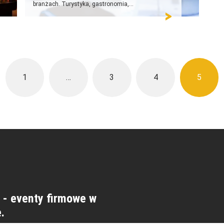
branżach. Turystyka, gastronomia,...
1
…
3
4
5
 - eventy firmowe w
.