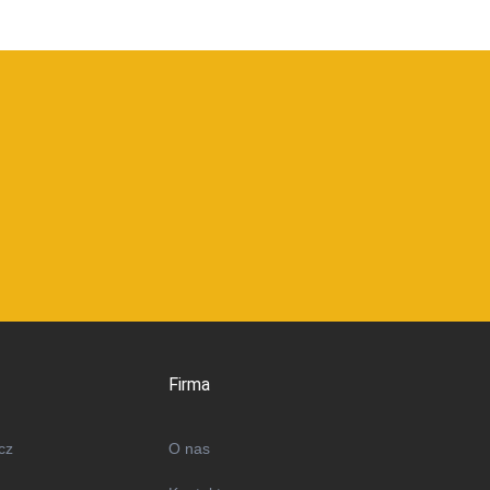
Firma
cz
O nas