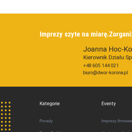
Imprezy szyte na miarę.
Zorgani
Joanna Hoc-Ko
Kierownik Działu S
+48 605 144 021
biuro@dwor-korona.pl
Kategorie
Eventy
Porady
Imprezy firmow