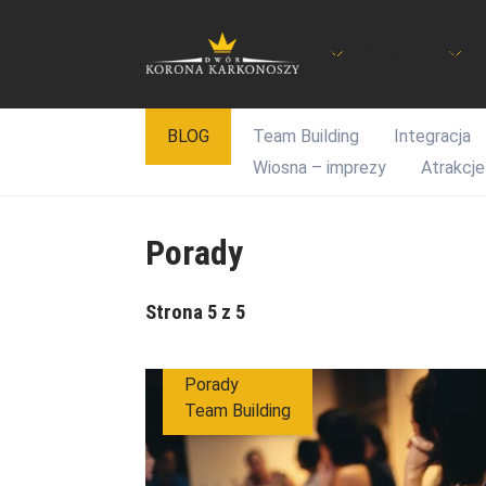
OFERTA
DWÓR KORONA
K
Przejdź
BLOG
Team Building
Integracja
do
Wiosna – imprezy
Atrakcje
treści
Porady
Strona 5 z 5
Porady
Team Building