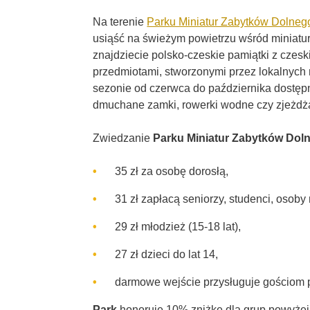
Na terenie
Parku Miniatur Zabytków Dolneg
usiąść na świeżym powietrzu wśród miniatur
znajdziecie polsko-czeskie pamiątki z czesk
przedmiotami, stworzonymi przez lokalnych 
sezonie od czerwca do października dostępna
dmuchane zamki, rowerki wodne czy zjeżdża
Zwiedzanie
Parku Miniatur Zabytków Dol
35 zł za osobę dorosłą,
31 zł zapłacą seniorzy, studenci, osob
29 zł młodzież (15-18 lat),
27 zł dzieci do lat 14,
darmowe wejście przysługuje gościom p
Park
honoruje 10% zniżkę dla grup powyżej 