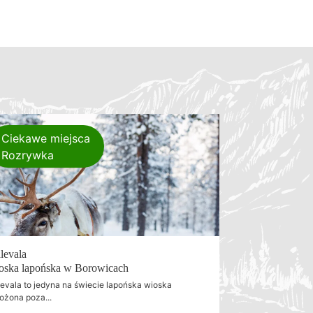
Ciekawe miejsca
Rozrywka
levala
oska lapońska w Borowicach
evala to jedyna na świecie lapońska wioska
ożona poza...