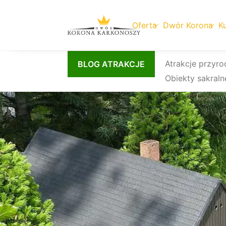
Oferta
Dwór Korona
Ku
Przejdź
Atrakcje przyro
BLOG ATRAKCJE
do
Obiekty sakraln
treści