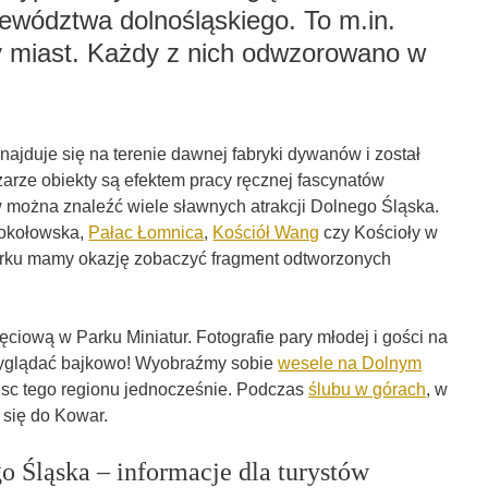
ewództwa dolnośląskiego. To m.in.
y miast. Każdy z nich odwzorowano w
najduje się na terenie dawnej fabryki dywanów i został
zarze obiekty są efektem pracy ręcznej fascynatów
można znaleźć wiele sławnych atrakcji Dolnego Śląska.
Sokołowska,
Pałac Łomnica
,
Kościół Wang
czy Kościoły w
arku mamy okazję zobaczyć fragment odtworzonych
ciową w Parku Miniatur. Fotografie pary młodej i gości na
wyglądać bajkowo! Wyobraźmy sobie
wesele na Dolnym
ejsc tego regionu jednocześnie. Podczas
ślubu w górach
, w
 się do Kowar.
 Śląska – informacje dla turystów