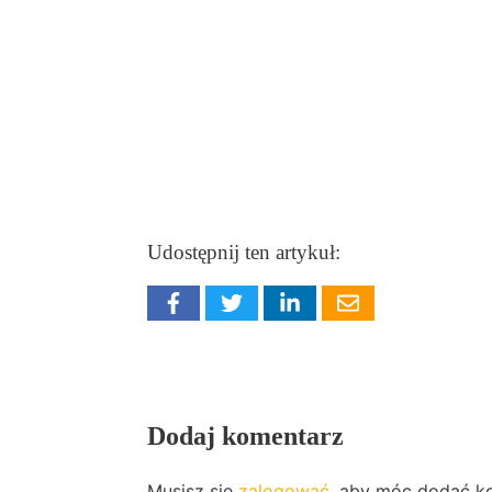
Udostępnij ten artykuł:
Dodaj komentarz
Musisz się
zalogować
, aby móc dodać k