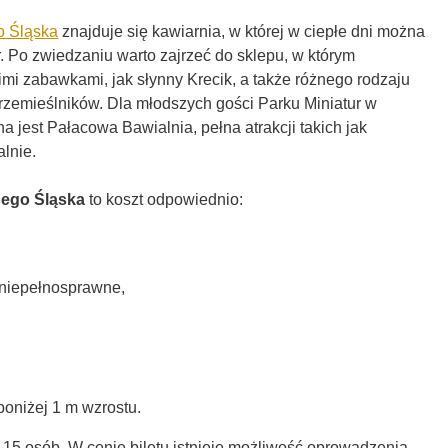
o Śląska
znajduje się kawiarnia, w której w ciepłe dni można
. Po zwiedzaniu warto zajrzeć do sklepu, w którym
imi zabawkami, jak słynny Krecik, a także różnego rodzaju
rzemieślników. Dla młodszych gości Parku Miniatur w
 jest Pałacowa Bawialnia, pełna atrakcji takich jak
lnie.
nego Śląska
to koszt odpowiednio:
y niepełnosprawne,
oniżej 1 m wzrostu.
15 osób. W cenie biletu istnieje możliwość oprowadzenia