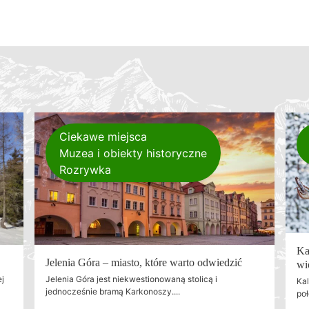
Ciekawe miejsca
Muzea i obiekty historyczne
Rozrywka
Ka
Jelenia Góra – miasto, które warto odwiedzić
wi
ej
Jelenia Góra jest niekwestionowaną stolicą i
Kal
jednocześnie bramą Karkonoszy....
poł