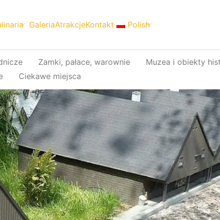
linaria
Galeria
Atrakcje
Kontakt
Polish
dnicze
Zamki, pałace, warownie
Muzea i obiekty his
e
Ciekawe miejsca