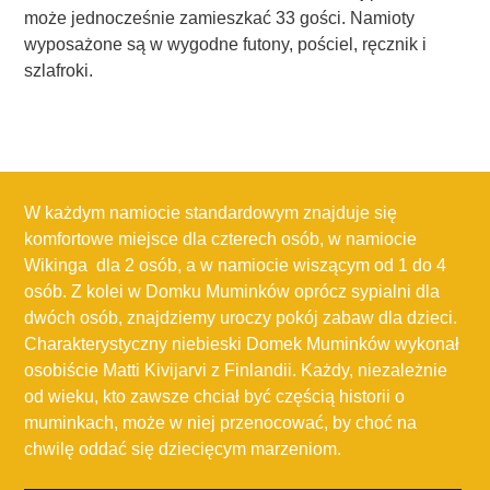
może jednocześnie zamieszkać 33 gości. Namioty
wyposażone są w wygodne futony, pościel, ręcznik i
szlafroki.
W każdym namiocie standardowym znajduje się
komfortowe miejsce dla czterech osób, w namiocie
Wikinga dla 2 osób, a w namiocie wiszącym od 1 do 4
osób. Z kolei w Domku Muminków oprócz sypialni dla
dwóch osób, znajdziemy uroczy pokój zabaw dla dzieci.
Charakterystyczny niebieski Domek Muminków wykonał
osobiście Matti Kivijarvi z Finlandii. Każdy, niezależnie
od wieku, kto zawsze chciał być częścią historii o
muminkach, może w niej przenocować, by choć na
chwilę oddać się dziecięcym marzeniom.