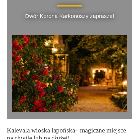
Dwór Korona Karkonoszy zaprasza!
Kalevala wioska lapońska– magiczne miejsce
na chwilę lub na dłużej!