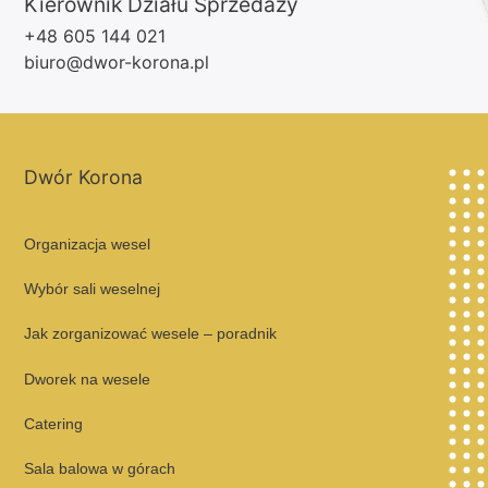
Kierownik Działu Sprzedaży
+48 605 144 021
biuro@dwor-korona.pl
Dwór Korona
Organizacja wesel
Wybór sali weselnej
Jak zorganizować wesele – poradnik
Dworek na wesele
Catering
Sala balowa w górach