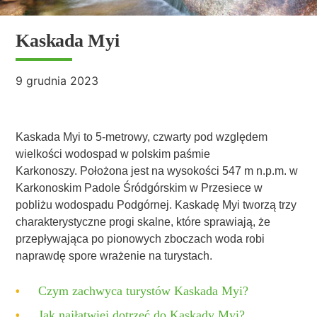
Kaskada Myi
9 grudnia 2023
Kaskada Myi to 5-metrowy, czwarty pod względem
wielkości wodospad w polskim paśmie
Karkonoszy. Położona jest na wysokości 547 m n.p.m. w
Karkonoskim Padole Śródgórskim w Przesiece w
pobliżu wodospadu Podgórnej. Kaskadę Myi tworzą trzy
charakterystyczne progi skalne, które sprawiają, że
przepływająca po pionowych zboczach woda robi
naprawdę spore wrażenie na turystach.
Czym zachwyca turystów Kaskada Myi?
Jak najłatwiej dotrzeć do Kaskady Myi?