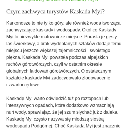
Czym zachwyca turystów Kaskada Myi?
Karkonosze to nie tylko góry, ale również woda tworząca
zachwycające kaskady i wodospady. Okolice Kaskady
Myi to niezwykle malownicze miejsce. Porasta je gęsty
las świerkowy, a brak wydeptanych szlaków dodaje temu
miejscu jeszcze większej tajemniczości i swoistego
piękna. Kaskada Myi powstała podczas alpejskich
ruchów górotwórczych, czyli w ostatnim okresie
globalnych fałdowań górotwórczych. O ostatecznym
kształcie kaskady Myi zadecydowało zlodowacenie
czwartorzędowe.
Kaskadę Myi warto odwiedzić tuż po roztopach lub
intensywnych opadach, które dodatkowo wzmacniają
nurt wody, sprawiając, że jej szum słychać już z daleka.
Kaskadę Myi często nazywa się młodszą siostrą
wodospadu Podgórnej. Choć Kaskada Myi jest znacznie