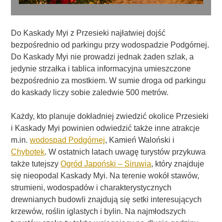
Do Kaskady Myi z Przesieki najłatwiej dojść
bezpośrednio od parkingu przy wodospadzie Podgórnej.
Do Kaskady Myi nie prowadzi jednak żaden szlak, a
jedynie strzałka i tablica informacyjna umieszczone
bezpośrednio za mostkiem. W sumie droga od parkingu
do kaskady liczy sobie zaledwie 500 metrów.
Każdy, kto planuje dokładniej zwiedzić okolice Przesieki
i Kaskady Myi powinien odwiedzić także inne atrakcje
m.in.
wodospad Podgórnej
, Kamień Waloński i
Chybotek
. W ostatnich latach uwagę turystów przykuwa
także tutejszy
Ogród Japoński – Siruwia
, który znajduje
się nieopodal Kaskady Myi. Na terenie wokół stawów,
strumieni, wodospadów i charakterystycznych
drewnianych budowli znajdują się setki interesujących
krzewów, roślin iglastych i bylin. Na najmłodszych