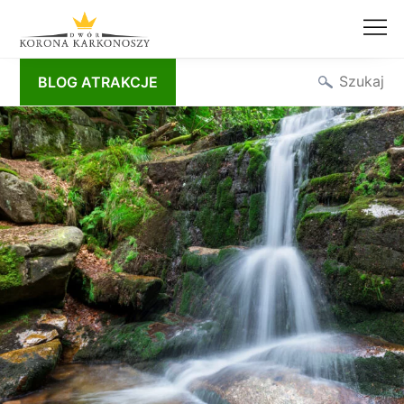
Przejdź
Szukaj
BLOG ATRAKCJE
do
treści