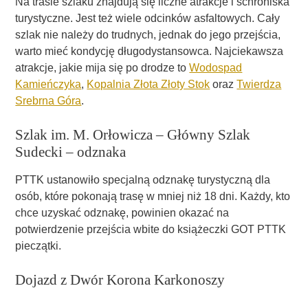
Na trasie szlaku znajdują się liczne atrakcje i schroniska
turystyczne. Jest też wiele odcinków asfaltowych. Cały
szlak nie należy do trudnych, jednak do jego przejścia,
warto mieć kondycję długodystansowca. Najciekawsza
atrakcje, jakie mija się po drodze to
Wodospad
Kamieńczyka
,
Kopalnia Złota Złoty Stok
oraz
Twierdza
Srebrna Góra
.
Szlak im. M. Orłowicza – Główny Szlak
Sudecki – odznaka
PTTK ustanowiło specjalną odznakę turystyczną dla
osób, które pokonają trasę w mniej niż 18 dni. Każdy, kto
chce uzyskać odznakę, powinien okazać na
potwierdzenie przejścia wbite do książeczki GOT PTTK
pieczątki.
Dojazd z Dwór Korona Karkonoszy