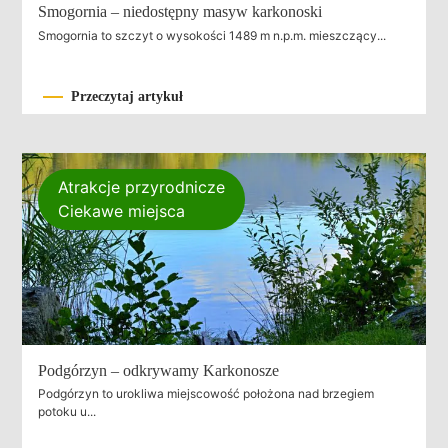
Smogornia – niedostępny masyw karkonoski
Smogornia to szczyt o wysokości 1489 m n.p.m. mieszczący...
Przeczytaj artykuł
Atrakcje przyrodnicze
Ciekawe miejsca
Podgórzyn – odkrywamy Karkonosze
Podgórzyn to urokliwa miejscowość położona nad brzegiem
potoku u...