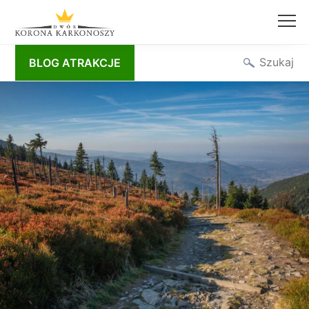
Przejdź
Szukaj
BLOG ATRAKCJE
do
treści