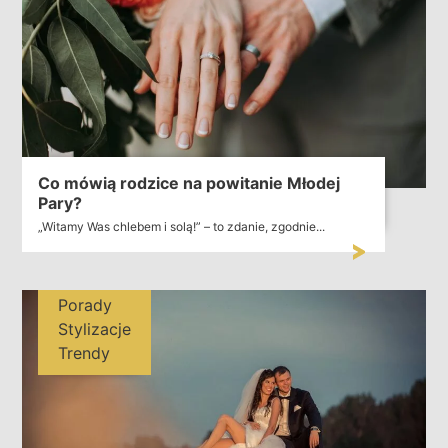
Co mówią rodzice na powitanie Młodej
Pary?
„Witamy Was chlebem i solą!” – to zdanie, zgodnie...
Porady
Stylizacje
Trendy