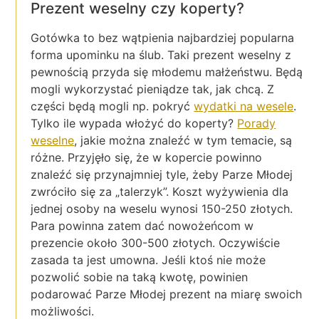
Prezent weselny czy koperty?
Gotówka to bez wątpienia najbardziej popularna
forma upominku na ślub. Taki prezent weselny z
pewnością przyda się młodemu małżeństwu. Będą
mogli wykorzystać pieniądze tak, jak chcą. Z
części będą mogli np. pokryć
wydatki na wesele
.
Tylko ile wypada włożyć do koperty?
Porady
weselne
, jakie można znaleźć w tym temacie, są
różne. Przyjęło się, że w kopercie powinno
znaleźć się przynajmniej tyle, żeby Parze Młodej
zwróciło się za „talerzyk”. Koszt wyżywienia dla
jednej osoby na weselu wynosi 150-250 złotych.
Para powinna zatem dać nowożeńcom w
prezencie około 300-500 złotych. Oczywiście
zasada ta jest umowna. Jeśli ktoś nie może
pozwolić sobie na taką kwotę, powinien
podarować Parze Młodej prezent na miarę swoich
możliwości.