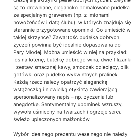
cieszą się skrzynki pełne dobrych życzeń. Zwykle
są to drewniane, elegancko pomalowane pudełka
ze specjalnym grawerem (np. z imionami
nowożeńców i datą ślubu), w których znajdują się
starannie przygotowane upominki. Co umieścić w
takiej skrzynce? Zawartość pudełka dobrych
życzeń powinna być idealnie dopasowana do
Pary Młodej. Można umieścić w niej na przykład:
los na loterię, butelkę dobrego wina, dwie filiżanki
i zestaw smacznej kawy, smoczek dziecięcy, plik
gotówki oraz pudełko wykwintnych pralinek.
Każdą rzecz należy opatrzyć elegancką
wstążeczką i niewielką etykietą zawierającą
spersonalizowany napis – np. życzenia lub
anegdotkę. Sentymentalny upominek wzruszy,
wywoła uśmiechy na twarzach i ogrzeje serca
świeżo upieczonych małżonków.
Wybór idealnego prezentu weselnego nie należy