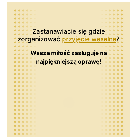
Zastanawiacie się gdzie
zorganizować
przyjęcie weselne
?
Wasza miłość zasługuje na
najpiękniejszą oprawę!