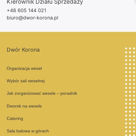
Kierownik Działu Sprzedaży
+48 605 144 021
biuro@dwor-korona.pl
Dwór Korona
Organizacja wesel
Wybór sali weselnej
Jak zorganizować wesele – poradnik
Dworek na wesele
Catering
Sala balowa w górach