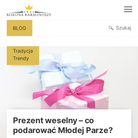
Przejdź
Szukaj
BLOG
do
treści
Tradycja
Trendy
Prezent weselny – co
podarować Młodej Parze?