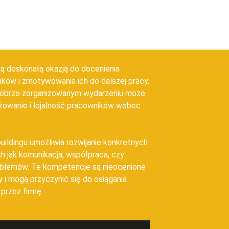
ą doskonałą okazją do docenienia
ków i zmotywowania ich do dalszej pracy.
obrze zorganizowanym wydarzeniu może
żowanie i lojalność pracowników wobec
uildingu umożliwia rozwijanie konkretnych
ch jak komunikacja, współpraca, czy
oblemów. Te kompetencje są nieocenione
 i mogą przyczynić się do osiągania
przez firmę.