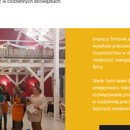
ć w codziennych obowiązkach.
Imprezy firmowe s
wysiłków pracowni
Uczestnictwo w d
zwiększyć zaanga
firmy.
Wiele form team b
umiejętności, taki
rozwiązywanie pr
w codziennej pracy
lepszych wyników 