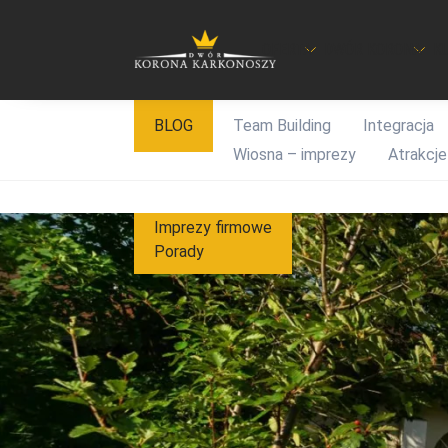
OFERTA
DWÓR KORONA
K
Przejdź
BLOG
Team Building
Integracja
do
Wiosna – imprezy
Atrakcje
treści
Imprezy firmowe
Porady