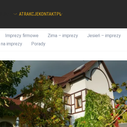
ULINARIA
ATRAKCJE
KONTAKT
PL
Imprezy firmowe
Zima – imprezy
Jesień – imprezy
 na imprezy
Porady