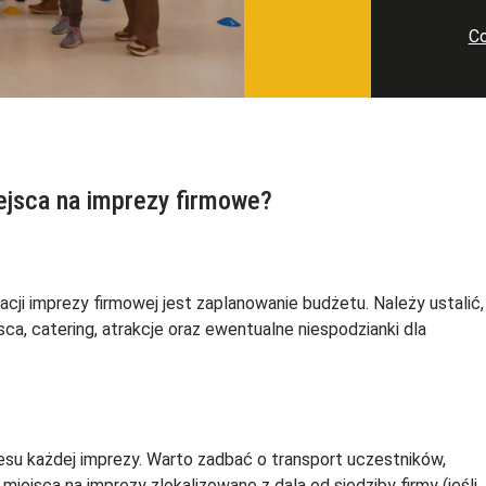
Co
ejsca na imprezy firmowe?
ji imprezy firmowej jest zaplanowanie budżetu. Należy ustalić,
a, catering, atrakcje oraz ewentualne niespodzianki dla
esu każdej imprezy. Warto zadbać o transport uczestników,
ejsca na imprezy zlokalizowane z dala od siedziby firmy (jeśli