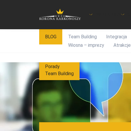
OFERTA
DWÓR KORONA
K
Przejdź
BLOG
Team Building
Integracja
do
Wiosna – imprezy
Atrakcje
treści
Porady
Team Building