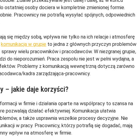
osobie. Zdanie przekazywane jest dalej i dalej, aż w końcu
do ostatniej osoby dociera w kompletnie zmienionej formie.
bnie. Pracownicy nie potrafią wysyłać spójnych, odpowiednich
.
ą się między sobą, wpływa nie tylko na ich relacje i atmosferę
a
komunikacja w grupie
to jedna z głównych przyczyn problemów
ie sprawy wielu pracowników i pracodawców. W niezgranej grupie,
zi do nieporozumień. Praca zespołu nie jest w pełni wydajna, a
 efektów. Problemy z komunikacją wewnętrzną dotyczą zarówno
ii pracodawca/kadra zarządzająca-pracownicy.
 – jakie daje korzyści?
ormacji w firmie i działania oparte na współpracy to szansa na
re pozwalają działać efektywniej. Komunikacja ułatwia
oblemów, a także usprawnia wszelkie procesy decyzyjne. Nie
nikacji w pracy. Pracownicy, którzy potrafią się dogadać, mają
omny wpływ na atmosferę w firmie.