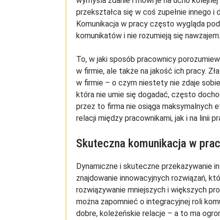
wymyśla zdanie i mówi je na ucho kolejnej 
przekształca się w coś zupełnie innego i 
Komunikacja w pracy często wygląda podo
komunikatów i nie rozumieją się nawzajem
To, w jaki sposób pracownicy porozumiewaj
w firmie, ale także na jakość ich pracy. Zł
w firmie – o czym niestety nie zdaje sob
która nie umie się dogadać, często dochod
przez to firma nie osiąga maksymalnych
relacji między pracownikami, jak i na lin
Skuteczna komunikacja w pracy
Dynamiczne i skuteczne przekazywanie inf
znajdowanie innowacyjnych rozwiązań, któ
rozwiązywanie mniejszych i większych pr
można zapomnieć o integracyjnej roli komu
dobre, koleżeńskie relacje – a to ma ogr