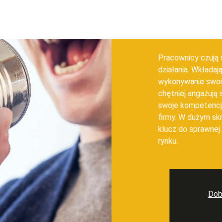
Pracownicy czują 
działania. Wkłada
wykonywanie swoi
chętniej angażują 
swoje kompetencje
firmy. W dużym sk
klucz do sprawnej
rynku.
Dob