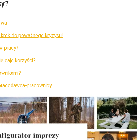
cy?
nowa
y krok do poważnego kryzysu!
 w pracy?
ie daje korzyści?
cownikami?
nii pracodawca-pracownicy