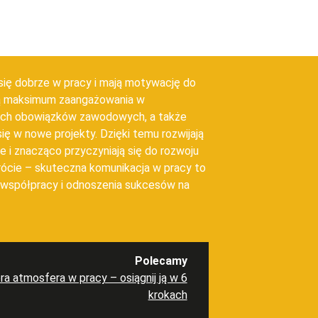
się dobrze w pracy i mają motywację do
ją maksimum zaangażowania w
ch obowiązków zawodowych, a także
się w nowe projekty. Dzięki temu rozwijają
 i znacząco przyczyniają się do rozwoju
rócie – skuteczna komunikacja w pracy to
 współpracy i odnoszenia sukcesów na
Polecamy
ra atmosfera w pracy – osiągnij ją w 6
krokach