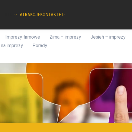
ULINARIA
ATRAKCJE
KONTAKT
PL
Imprezy firmowe
Zima – imprezy
Jesień – imprezy
 na imprezy
Porady