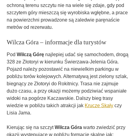
ochroną terenu szczytu nie na wiele się zdaje, gdy pod
szczytem góry mieszczą się wyrobiska wgłębne, a prace
na powierzchni prowadzone są zaledwie paręnaście
metrów od rezerwatu.
Wilcza Góra – informacje dla turystów
Pod
Wilczą Górę
najlepiej udać się samochodem, drogą
328 ze Złotoryi w kierunku Świerzawa-Jelenia Góra.
Pojazd należy pozostawić na niewielkim parkingu w
pobliżu torów kolejowych. Alternatywą jest zielony szlak,
biegnący ze Złotoryi do Rokitnicy. Trasa nie zajmuje
dużo czasu, a przy okazji możemy podziwiać wspaniałe
widoki na pogórze Kaczawskie. Dalszy bieg trasy
wiedzie w pobliżu takich atrakcji jak
Krucze Skały
czy
Lisia Jama.
Kierując się na szczyt
Wilcza Góra
warto zwiedzić przy
okazji występujące w pobliżu formacje skalne jak: