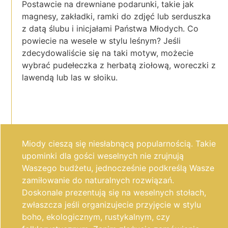
Postawcie na drewniane podarunki, takie jak
magnesy, zakładki, ramki do zdjęć lub serduszka
z datą ślubu i inicjałami Państwa Młodych. Co
powiecie na wesele w stylu leśnym? Jeśli
zdecydowaliście się na taki motyw, możecie
wybrać pudełeczka z herbatą ziołową, woreczki z
lawendą lub las w słoiku.
Miody cieszą się niesłabnącą popularnością. Takie
upominki dla gości weselnych nie zrujnują
Waszego budżetu, jednocześnie podkreślą Wasze
zamiłowanie do naturalnych rozwiązań.
Doskonale prezentują się na weselnych stołach,
zwłaszcza jeśli organizujecie przyjęcie w stylu
boho, ekologicznym, rustykalnym, czy