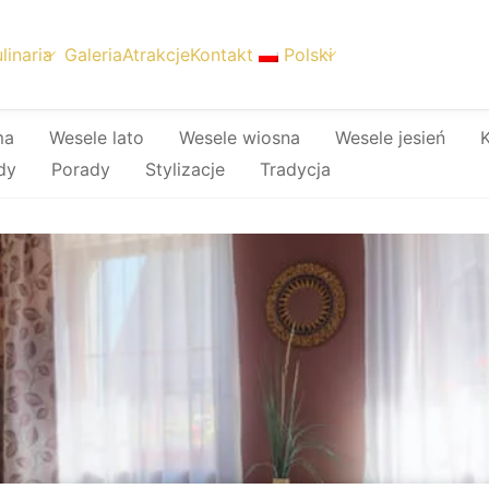
linaria
Galeria
Atrakcje
Kontakt
Polski
ma
Wesele lato
Wesele wiosna
Wesele jesień
K
dy
Porady
Stylizacje
Tradycja