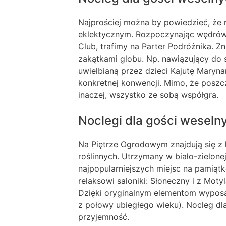
Najprościej można by powiedzieć, że n
eklektycznym. Rozpoczynając wędrówk
Club, trafimy na Parter Podróżnika. 
zakątkami globu. Np. nawiązujący do s
uwielbianą przez dzieci Kajutę Maryn
konkretnej konwencji. Mimo, że poszc
inaczej, wszystko ze sobą współgra.
Noclegi dla gości weselny
Na Piętrze Ogrodowym znajdują się z 
roślinnych. Utrzymany w biało-zielone
najpopularniejszych miejsc na pamiąt
relaksowi saloniki: Słoneczny i z Moty
Dzięki oryginalnym elementom wyposa
z połowy ubiegłego wieku). Nocleg d
przyjemność.