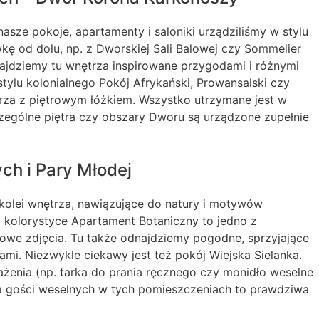
asze pokoje, apartamenty i saloniki urządziliśmy w stylu
ę od dołu, np. z Dworskiej Sali Balowej czy Sommelier
Znajdziemy tu wnętrza inspirowane przygodami i różnymi
tylu kolonialnego Pokój Afrykański, Prowansalski czy
arza z piętrowym łóżkiem. Wszystko utrzymane jest w
zególne piętra czy obszary Dworu są urządzone zupełnie
ch i Pary Młodej
kolei wnętrza, nawiązujące do natury i motywów
j kolorystyce Apartament Botaniczny to jedno z
kowe zdjęcia. Tu także odnajdziemy pogodne, sprzyjające
lami. Niezwykle ciekawy jest też pokój Wiejska Sielanka.
żenia (np. tarka do prania ręcznego czy monidło weselne
la gości weselnych w tych pomieszczeniach to prawdziwa