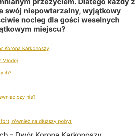
omnianym przeżyciem. Dlatego każdy z
a swój niepowtarzalny, wyjątkowy
ściwie nocleg dla gości weselnych
jątkowym miejscu?
ór Korona Karkonoszy
y Młodej
nych?
ewniać czy nie?
fort, również na dłuższy pobyt
ych – Dwór Korona Karkonoszy