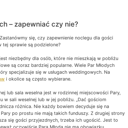
ch – zapewniać czy nie?
astanówmy się, czy zapewnienie noclegu dla gości
 tej sprawie są podzielone?
est niezbędny dla osób, które nie mieszkają w pobliżu
dowe są coraz bardziej popularne. Wiele Par Młodych
tóry specjalizuje się w usługach weddingowych. Na
aw
i okolice są często wybierane.
nej lub sala weselna jest w rodzinnej miejscowości Pary,
 w sali weselnej lub w jej pobliżu. „Dać gościom
adnicza różnica. Nie każdy bowiem decyduje się na
ary po prostu nie mają takich funduszy. Z drugiej strony
sza się gości przyjezdnych, trzeba ich ugościć. Jest to
ieważ oczywiście Para Młoda nie ma obowiązku