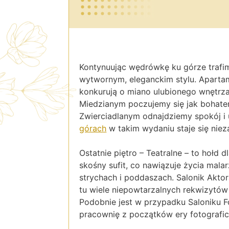
Kontynuując wędrówkę ku górze trafi
wytwornym, eleganckim stylu. Apartam
konkurują o miano ulubionego wnętrza
Miedzianym poczujemy się jak bohate
Zwierciadlanym odnajdziemy spokój i 
górach
w takim wydaniu staje się ni
Ostatnie piętro – Teatralne – to hołd 
skośny sufit, co nawiązuje życia mala
strychach i poddaszach. Salonik Aktor
tu wiele niepowtarzalnych rekwizytów
Podobnie jest w przypadku Saloniku Fo
pracownię z początków ery fotografi