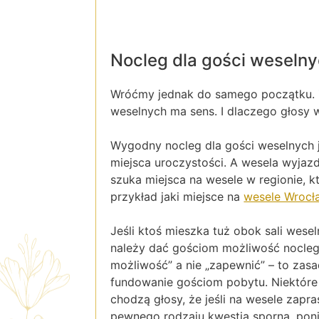
Nocleg dla gości weselny
Wróćmy jednak do samego początku. Z
weselnych ma sens. I dlaczego głosy w
Wygodny nocleg dla gości weselnych j
miejsca uroczystości. A wesela wyjaz
szuka miejsca na wesele w regionie, k
przykład jaki miejsce na
wesele Wrocł
Jeśli ktoś mieszka tuż obok sali wesel
należy dać gościom możliwość noclegu
możliwość” a nie „zapewnić” – to zas
fundowanie gościom pobytu. Niektóre P
chodzą głosy, że jeśli na wesele zapra
pewnego rodzaju kwestia sporna, pon