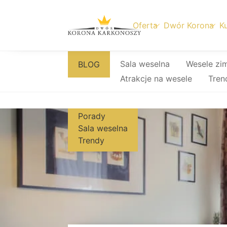
Oferta
Dwór Korona
Ku
Przejdź
Sala weselna
Wesele zi
BLOG
do
Atrakcje na wesele
Tren
treści
Porady
Sala weselna
Trendy