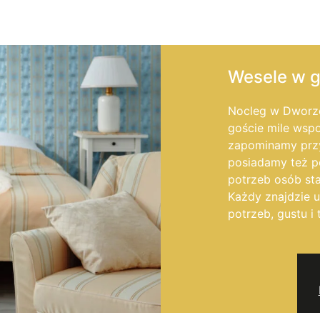
Wesele w g
Nocleg w Dworze
goście mile wspo
zapominamy przy
posiadamy też p
potrzeb osób sta
Każdy znajdzie 
potrzeb, gustu i