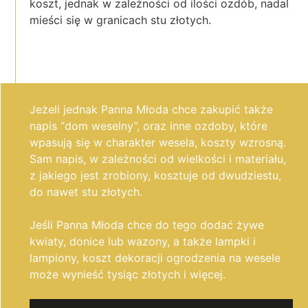
koszt, jednak w zależności od ilości ozdób, nadal
mieści się w granicach stu złotych.
Jeżeli jednak Panna Młoda chce zakupić także
napis “dom weselny”, oraz inne ozdoby, które
wpasują się w charakter wesela, koszty wzrosną.
Sam napis, w zależności od wielkości i materiału,
z jakiego jest zrobiony, kosztuje od dwudziestu,
do nawet stu złotych.
Jeśli Panna Młoda chce do tego dodać żywe
kwiaty, donice lub wazony, a także lampki i
lampiony, koszt dekoracji ogrodzenia na wesele
może wynieść tysiąc złotych i więcej.