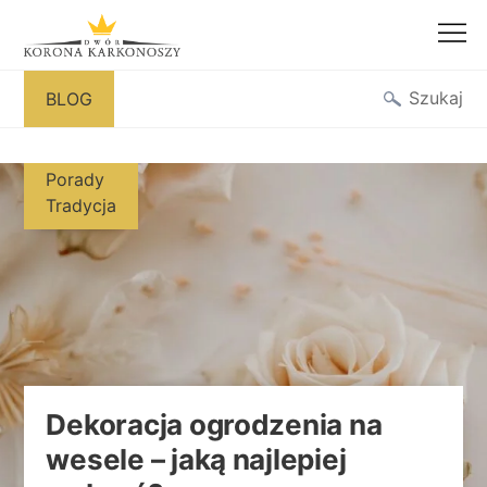
Przejdź
Szukaj
BLOG
do
treści
Porady
Tradycja
Dekoracja ogrodzenia na
wesele – jaką najlepiej