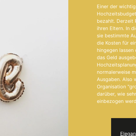
Einer der wichtig
Hochzeitsbudgets
bezahlt. Derzeit
ihren Eltern. In d
sie bestimmte A
die Kosten für e
hingegen lassen 
das Geld ausge
Hochzeitsplanun
normalerweise me
Ausgaben
. Also
Organisation
"gro
darüber, wie seh
einbezogen werd
Elegan