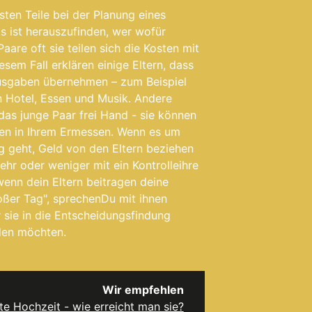
sten Teile bei der Planung eines
 ist herauszufinden, wer wofür
 Paare
oft
sie teilen sich die Kosten mit
iesem Fall erklären einige Eltern, dass
usgaben übernehmen – zum Beispiel
in Hotel, Essen und Musik. Andere
das junge Paar frei
Hand - sie können
ben
in Ihrem Ermessen. Wenn es um
g geht, Geld
von den Eltern beziehen
hr oder weniger mit ein
Kontrolle
ihre
 wenn
dein
Eltern beitragen
deine
ßer Tag", sprechen
Du
mit ihnen
r sie in die Entscheidungsfindung
en möchten.
Wir empfehlen
te Hochzeit - wie erreicht man sie?