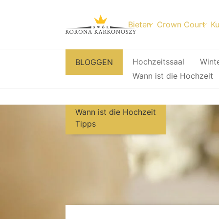
Bieten
Crown Court
Ku
Zum
Hochzeitssaal
Wint
BLOGGEN
Inhalt
Wann ist die Hochzeit
springen
Wann ist die Hochzeit
Tipps