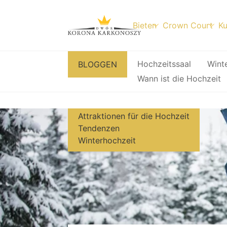
Bieten
Crown Court
Ku
Zum
Hochzeitssaal
Wint
BLOGGEN
Inhalt
Wann ist die Hochzeit
springen
Attraktionen für die Hochzeit
Tendenzen
Winterhochzeit