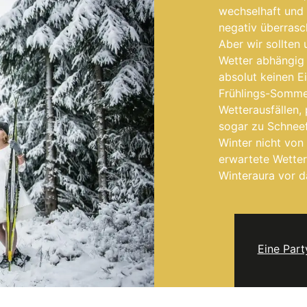
wechselhaft und 
negativ überrasch
Aber wir sollten
Wetter abhängig
absolut keinen E
Frühlings-Somme
Wetterausfällen,
sogar zu Schneef
Winter nicht von
erwartete Wette
Winteraura vor d
Eine Part