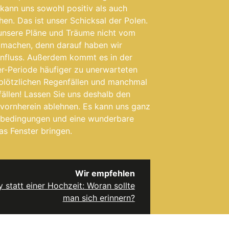
kann uns sowohl positiv als auch
en. Das ist unser Schicksal der Polen.
 unsere Pläne und Träume nicht vom
 machen, denn darauf haben wir
influss. Außerdem kommt es in der
r-Periode häufiger zu unerwarteten
 plötzlichen Regenfällen und manchmal
ällen! Lassen Sie uns deshalb den
 vornherein ablehnen. Es kann uns ganz
rbedingungen und eine wunderbare
as Fenster bringen.
Wir empfehlen
y statt einer Hochzeit: Woran sollte
man sich erinnern?