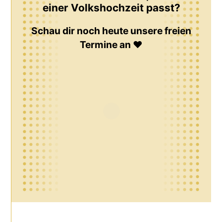
einer Volkshochzeit passt?
Schau dir noch heute unsere freien
Termine an ♥