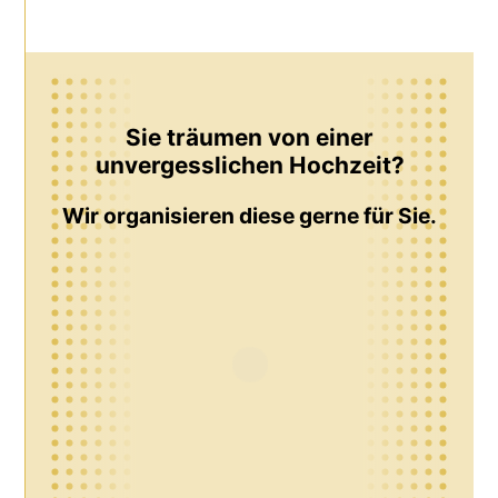
Sie träumen von einer
unvergesslichen Hochzeit?
Wir organisieren diese gerne für Sie.