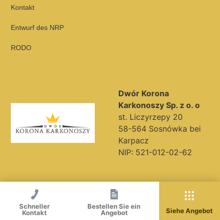
Kontakt
Entwurf des NRP
RODO
Dwór Korona
Karkonoszy Sp. z o. o
st. Liczyrzepy 20
58-564 Sosnówka bei
Karpacz
NIP: 521-012-02-62
Schneller
Bestellen Sie ein
Siehe Angebot
Kontakt
Angebot
de_DE!!