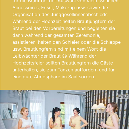
für die Braut bei der Auswahl von Kleid, Schuhen,
Accessoires, Frisur, Make-up usw. sowie die
Organisation des Junggesellinnenabschieds.
Während der Hochzeit helfen Brautjungfern der
Braut bei den Vorbereitungen und begleiten sie
dann während der gesamten Zeremonie,
assistieren, halten den Schleier oder die Schleppe
usw. Brautjungfern sind mit einem Wort die
Leibwächter der Braut 😉 Während der
Hochzeitsfeier sollten Brautjungfern die Gäste
unterhalten, sie zum Tanzen auffordern und für
eine gute Atmosphäre im Saal sorgen.