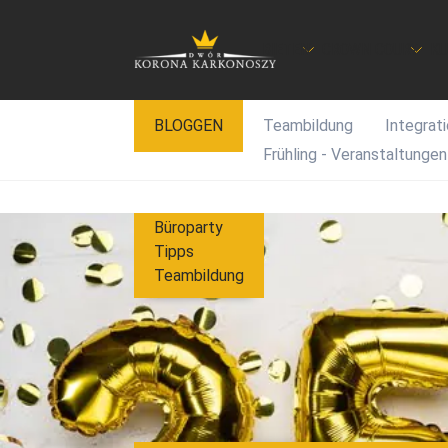
BIETEN
CROWN COURT
KU
Zum
BLOGGEN
Teambildung
Integrat
Inhalt
Frühling - Veranstaltungen
springen
Büroparty
Tipps
Teambildung