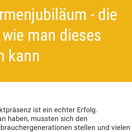
irmenjubiläum - die
, wie man dieses
rn kann
tpräsenz ist ein echter Erfolg.
an haben, mussten sich den
brauchergenerationen stellen und vielen