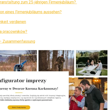
eranstaltung zum 25-jährigen Firmenjubiläum?
ion eines Firmenjubiläums aussehen?
mkeit verdienen
dla pracowników?
m – Zusammenfassung