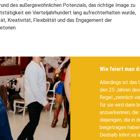
grund des außergewöhnlichen Potenzials, das richtige Image zu
stätigkeit ein Vierteljahrhundert lang aufrechterhalten wurde,
ät, Kreativität, Flexibilität und das Engagement der
etonen.
Wie feiert man d
Allerdings ist das
den 25 Jahren des
Regel „ziemlich vi
für sie wird darin 
anzuerkennen, die 
diejenigen, die in
beigetragen habe
Deshalb lohnt es s