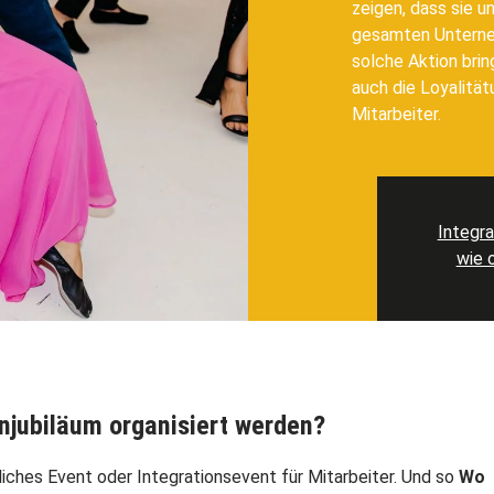
zeigen, dass sie u
gesamten Unterneh
solche Aktion brin
auch die Loyalität
Mitarbeiter.
Integra
wie 
njubiläum organisiert werden?
liches Event oder Integrationsevent für Mitarbeiter. Und so
Wo