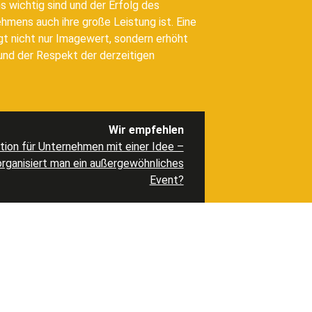
ns wichtig sind und der Erfolg des
mens auch ihre große Leistung ist. Eine
gt nicht nur Imagewert, sondern erhöht
und der Respekt der derzeitigen
Wir empfehlen
tion für Unternehmen mit einer Idee –
organisiert man ein außergewöhnliches
Event?