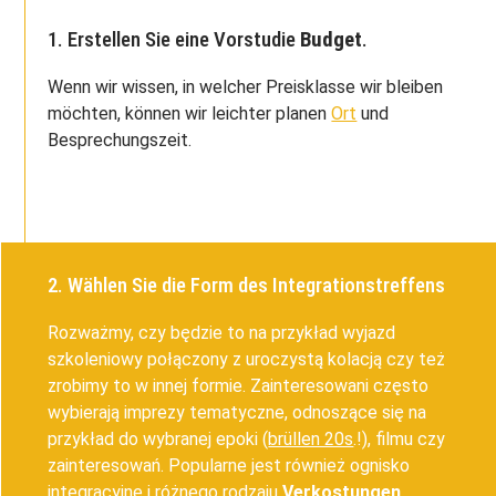
1. Erstellen Sie eine Vorstudie
Budget
.
Wenn wir wissen, in welcher Preisklasse wir bleiben
möchten, können wir leichter planen
Ort
und
Besprechungszeit.
2. Wählen Sie die Form des Integrationstreffens
Rozważmy, czy będzie to na przykład wyjazd
szkoleniowy połączony z uroczystą kolacją czy też
zrobimy to w innej formie. Zainteresowani często
wybierają imprezy tematyczne, odnoszące się na
przykład do wybranej epoki (
brüllen 20s
.!), filmu czy
zainteresowań. Popularne jest również ognisko
integracyjne i różnego rodzaju
Verkostungen
.