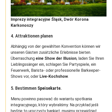
Imprezy integracyjne Śląsk, Dwór Korona
Karkonoszy
4. Attraktionen planen
Abhängig von der gewählten Konvention können wir
unseren Gästen zusätzliche Erlebnisse bieten.
Überraschung
eine Show der Illusion
, laden Sie Ihren
Lieblingssänger ein, schlagen Sie Partyspiele, ein
Feuerwerk, Barista- oder professionelle Barkeeper-
Shows vor, oder
Live-Kochshow
.
5. Bestimmen
Speisekarte
.
Menu powinno pasować do wariantu spotkania
integracyjnego, który wybraliśmy. Na przykład jeśli
będzie to uroczysty bankiet, musimy przewidzieć