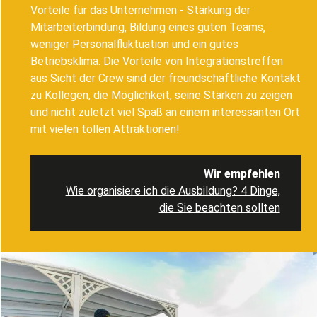
Vorteile für das Unternehmen - Stärkung der
Mitarbeiterbindung, Bildung eines guten Teams,
weniger Personalfluktuation und ein gutes
Betriebsklima. Die Vorteile von Integrationstreffen
aus Sicht der Crew sind der freundschaftliche Kontakt
zu Kollegen, die Möglichkeit, seine Stärken zu zeigen
und nicht zuletzt viel Spaß an einem interessanten Ort
mit vielen tollen Attraktionen!
Wir empfehlen
Wie organisiere ich die Ausbildung? 4 Dinge,
die Sie beachten sollten