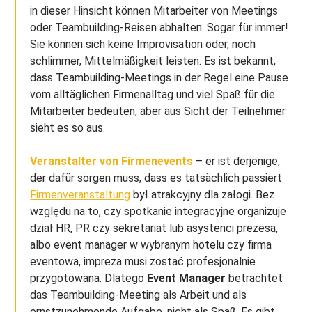
in dieser Hinsicht können Mitarbeiter von Meetings
oder Teambuilding-Reisen abhalten. Sogar für immer!
Sie können sich keine Improvisation oder, noch
schlimmer, Mittelmäßigkeit leisten. Es ist bekannt,
dass Teambuilding-Meetings in der Regel eine Pause
vom alltäglichen Firmenalltag und viel Spaß für die
Mitarbeiter bedeuten, aber aus Sicht der Teilnehmer
sieht es so aus.
Veranstalter von Firmenevents
– er ist derjenige,
der dafür sorgen muss, dass es tatsächlich passiert
Firmenveranstaltung
był atrakcyjny dla załogi. Bez
względu na to, czy spotkanie integracyjne organizuje
dział HR, PR czy sekretariat lub asystenci prezesa,
albo event manager w wybranym hotelu czy firma
eventowa, impreza musi zostać profesjonalnie
przygotowana. Dlatego
Event Manager
betrachtet
das Teambuilding-Meeting als Arbeit und als
ernstzunehmende Aufgabe, nicht als Spaß. Es gibt