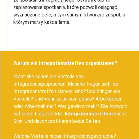
zaplanowanie spotkania, które pozwoli osiągnąć
wyznaczone cele, a tym samym stworzyć zespół, o
którym marzy każda firma.
Warum ein Integrationstreffen organisieren?
Nicht alle sehen die Vorteile von
Integrationsgesprächen. Manche fragen sich, ob
Integrationstreffen sinnvoll sind? Und bringen sie
Vorteile? Und wenn ja, an wen genau? Arbeitgeber
oder Arbeitnehmer? Wer gewinnt mehr? Die Antwort
auf diese Frage ist klar.
Integrationstreffen
macht
Sinn. Und davon profitieren beide Seiten.
Welche Vorteile haben Integrationsgespräche?