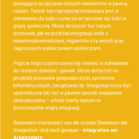
polegający na łączeniu różnych elementów w pewną
całość. Termin ten najczęściej stosowany jest w
odniesieniu do ludzi i oznacza on łączenie się ludzi w
grupę społeczną. Może dotyczyć też całych
środowisk, jak na przykład integracja osób z
niepełnosprawnościami, migrantów czy innych grup
zagrożonych wykluczeniem społecznym.
Pojęcia tego często używa się również w odniesieniu
do różnych dziedzin i zjawisk. Może dotyczyć na
przykład procesów gospodarczych, systemów
informatycznych, zarządzania itp. Integracja może być
spontaniczna lub też w pewien sposób świadomie
ukierunkowana – wtedy mamy wpływ na
poszczególne etapy integracji.
Besonders interessiert uns die soziale Dimension der
Integration. Und noch genauer -
Integration am
Arbeitsplatz.