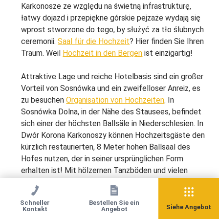
Karkonosze ze względu na świetną infrastrukturę,
łatwy dojazd i przepiękne górskie pejzaże wydają się
wprost stworzone do tego, by służyć za tło ślubnych
ceremonii.
Saal für die Hochzeit
? Hier finden Sie Ihren
Traum. Weil
Hochzeit in den Bergen
ist einzigartig!
Attraktive Lage und reiche Hotelbasis sind ein großer
Vorteil von Sosnówka und ein zweifelloser Anreiz, es
zu besuchen
Organisation von Hochzeiten
. In
Sosnówka Dolna, in der Nähe des Stausees, befindet
sich einer der höchsten Ballsäle in Niederschlesien. In
Dwór Korona Karkonoszy können Hochzeitsgäste den
kürzlich restaurierten, 8 Meter hohen Ballsaal des
Hofes nutzen, der in seiner ursprünglichen Form
erhalten ist! Mit hölzernen Tanzböden und vielen
erhaltenen architektonischen Details ist es nicht nur
ein idealer Ort für Hochzeitsspaß, sondern auch für
Schneller
Bestellen Sie ein
eine Hochzeitssitzung. Es ist auch wegen seiner
Siehe Angebot
Kontakt
Angebot
hervorragenden Akustik und hervorragenden Küche bei