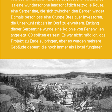
ist eine wunderschöne landschaftlich reizvolle Route,
eine Serpentine, die sich zwischen den Bergen windet.
Damals beschloss eine Gruppe Breslauer Investoren,
die Unterkunftsbasis im Dorf zu erweitern. Entlang
dieser Serpentine wurde eine Kolonie von Ferienvillen
angelegt. 80 sollten es sein! Es war nicht möglich, das
Projekt zu Ende zu bringen, aber es wurden mehrere
Gebäude gebaut, die noch immer als Hotel fungieren.