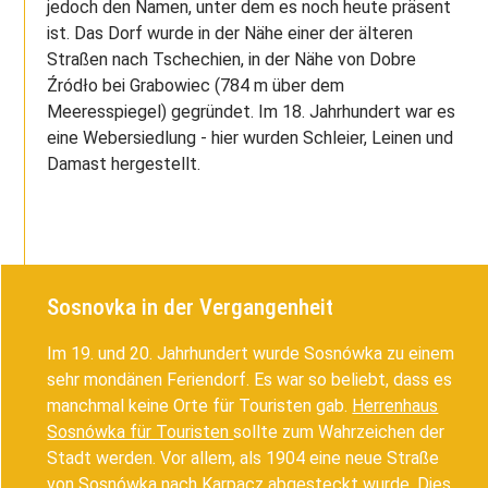
jedoch den Namen, unter dem es noch heute präsent
ist. Das Dorf wurde in der Nähe einer der älteren
Straßen nach Tschechien, in der Nähe von Dobre
Źródło bei Grabowiec (784 m über dem
Meeresspiegel) gegründet. Im 18. Jahrhundert war es
eine Webersiedlung - hier wurden Schleier, Leinen und
Damast hergestellt.
Sosnovka in der Vergangenheit
Im 19. und 20. Jahrhundert wurde Sosnówka zu einem
sehr mondänen Feriendorf. Es war so beliebt, dass es
manchmal keine Orte für Touristen gab.
Herrenhaus
Sosnówka für Touristen
sollte zum Wahrzeichen der
Stadt werden. Vor allem, als 1904 eine neue Straße
von Sosnówka nach Karpacz abgesteckt wurde. Dies