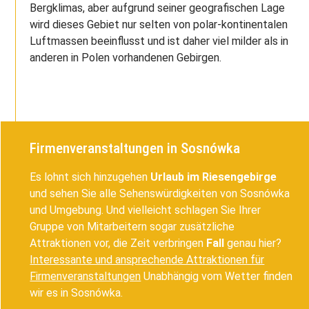
Bergklimas, aber aufgrund seiner geografischen Lage
wird dieses Gebiet nur selten von polar-kontinentalen
Luftmassen beeinflusst und ist daher viel milder als in
anderen in Polen vorhandenen Gebirgen.
Firmenveranstaltungen in Sosnówka
Es lohnt sich hinzugehen
Urlaub im Riesengebirge
und sehen Sie alle Sehenswürdigkeiten von Sosnówka
und Umgebung. Und vielleicht schlagen Sie Ihrer
Gruppe von Mitarbeitern sogar zusätzliche
Attraktionen vor, die Zeit verbringen
Fall
genau hier?
Interessante und ansprechende Attraktionen für
Firmenveranstaltungen
Unabhängig vom Wetter finden
wir es in Sosnówka.