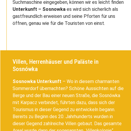
Suchmaschine eingegeben, können wir es leicht finden
Unterkunft – Sosnowka
es wird sich sicherlich als
gastfreundlich erweisen und seine Pforten für uns
öffnen, genau wie für die Touristen von einst.
Villen, Herrenhäuser und Paläste in
Sosnówka
Sosnowka Unterkunft
– Wo in diesem charmanten
Sommerdorf übernachten? Schöne Aussichten auf die
Berge und der Bau einer neuen Straße, die Sosnówka
mit Karpacz verbindet, führten dazu, dass sich der
Tourismus in dieser Gegend zu entwickeln begann.
Bereits zu Beginn des 20. Jahrhunderts wurden in
dieser Gegend zahlreiche Villen gebaut. Das gesamte
Areal wurde dann der sogenannten „Villenkolonie“