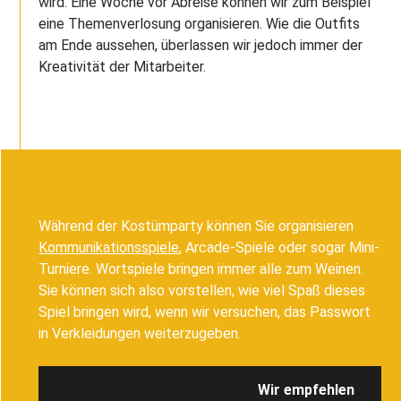
wird. Eine Woche vor Abreise können wir zum Beispiel
eine Themenverlosung organisieren. Wie die Outfits
am Ende aussehen, überlassen wir jedoch immer der
Kreativität der Mitarbeiter.
Während der Kostümparty können Sie
organisieren
Kommunikationsspiele
,
Arcade-Spiele oder sogar Mini-
Turniere. Wortspiele bringen immer alle zum Weinen.
Sie können sich also vorstellen, wie viel Spaß dieses
Spiel bringen wird, wenn wir versuchen, das Passwort
in Verkleidungen weiterzugeben.
Wir empfehlen