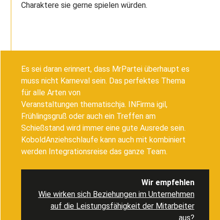
Charaktere sie gerne spielen würden.
Es sei daran erinnert, dass Mr
Partei überhaupt
es
muss nicht Karneval sein. Das
perfektes Thema
für
alle Arten von
Veranstaltungen
thematisch
ja.
IN
Firma igil,
Frühlingsgruß oder auch ein Treffen am
Schießstand
wird immer eine gute Ausrede sein
.
Kobold
Anziehschlaufe kann auch mit kombiniert
werden
Integrationsreise
das ganze Team.
Wir empfehlen
Wie wirken sich Beziehungen im Unternehmen
auf die Leistungsfähigkeit der Mitarbeiter
aus?