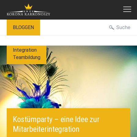
Zum
Suche
BLOGGEN
Inhalt
springen
Integration
Teambildung
Kostümparty – eine Idee zur
Mitarbeiterintegration