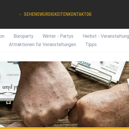
LINARISCH
SEHENSWÜRDIGKEITEN
KONTAKT
DE
ion
Büroparty
Winter - Partys
Herbst - Veranstaltun
Attraktionen für Veranstaltungen
Tipps