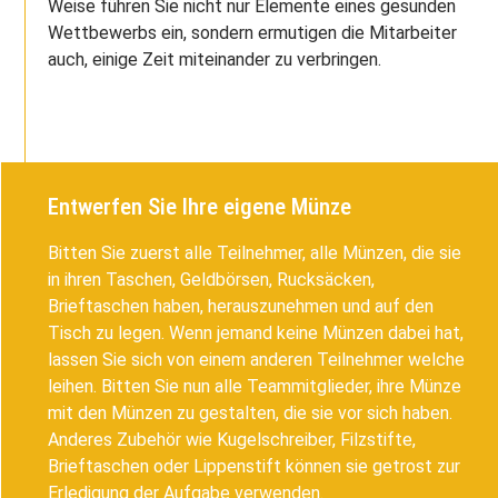
Weise führen Sie nicht nur Elemente eines gesunden
Wettbewerbs ein, sondern ermutigen die Mitarbeiter
auch, einige Zeit miteinander zu verbringen.
Entwerfen Sie Ihre eigene Münze
Bitten Sie zuerst alle Teilnehmer, alle Münzen, die sie
in ihren Taschen, Geldbörsen, Rucksäcken,
Brieftaschen haben, herauszunehmen und auf den
Tisch zu legen. Wenn jemand keine Münzen dabei hat,
lassen Sie sich von einem anderen Teilnehmer welche
leihen. Bitten Sie nun alle Teammitglieder, ihre Münze
mit den Münzen zu gestalten, die sie vor sich haben.
Anderes Zubehör wie Kugelschreiber, Filzstifte,
Brieftaschen oder Lippenstift können sie getrost zur
Erledigung der Aufgabe verwenden.