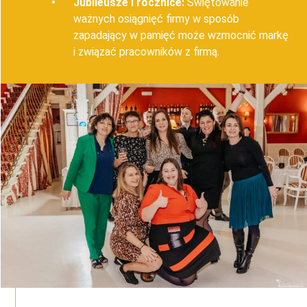
Jubileusze i rocznice:
Świętowanie
ważnych osiągnięć firmy w sposób
zapadający w pamięć może wzmocnić markę
i związać pracowników z firmą.