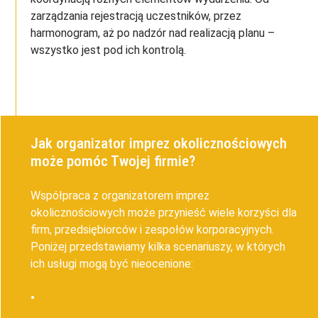
zarządzania rejestracją uczestników, przez
harmonogram, aż po nadzór nad realizacją planu –
wszystko jest pod ich kontrolą.
Jak organizator imprez okolicznościowych
może pomóc Twojej firmie?
Współpraca z organizatorem imprez
okolicznościowych może przynieść wiele korzyści dla
firm, przedsiębiorców i zespołów korporacyjnych.
Poniżej przedstawiamy kilka scenariuszy, w których
ich usługi mogą być nieocenione: