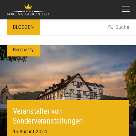
Zum
Suche
BLOGGEN
Inhalt
springen
Büroparty
Veranstalter von
Sonderveranstaltungen
16 August 2024