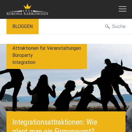
Zum
Suche
BLOGGEN
Inhalt
springen
Attraktionen für Veranstaltungen
Büroparty
Integration
Integrationsattraktionen: Wie
plant man ein Firmenevent?