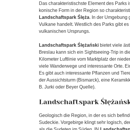
Das charakteristischste Element des Parks 
konische Form in der Region so charakterist
Landschaftspark Ślęża
. In der Umgebung g
Vulkane handelt. Westlich des Parks gibt es
vulkanischen Ursprungs.
Landschaftspark Ślężański
bietet viele äs
Breslau kann sich ein Sightseeing-Trip in d
Kilometer Luftlinie vom Marktplatz der nieder
viele Wanderwege und interessante Orte. Ei
Es gibt auch interessante Pflanzen und Ti
der Aussichtsturm (Bismarck), eine Keramikk
B. Jurki oder Beyer Quelle).
Landschaftspark Ślężańsk
Geologisch die Region, in der es sich befin
Sudeckie. Vorgebirge klingt sehr logisch, den
als die Sudeten im Süden. IN
Landschaftsp