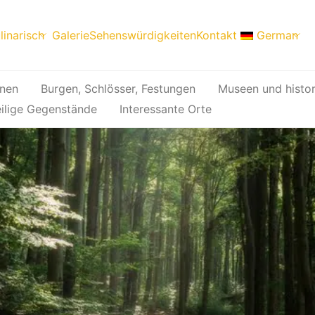
linarisch
Galerie
Sehenswürdigkeiten
Kontakt
German
onen
Burgen, Schlösser, Festungen
Museen und histo
ilige Gegenstände
Interessante Orte