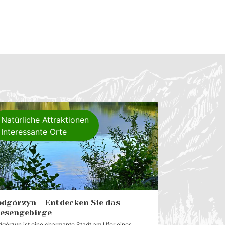
Natürliche Attraktionen
Interessante Orte
dgórzyn – Entdecken Sie das
iesengebirge
górzyn ist eine charmante Stadt am Ufer eines