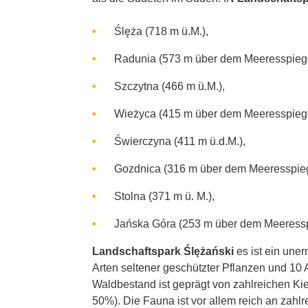
Ślęża (718 m ü.M.),
Radunia (573 m über dem Meeresspiege
Szczytna (466 m ü.M.),
Wieżyca (415 m über dem Meeresspiege
Świerczyna (411 m ü.d.M.),
Gozdnica (316 m über dem Meeresspieg
Stolna (371 m ü. M.),
Jańska Góra (253 m über dem Meeressp
Landschaftspark Ślężański
es ist ein une
Arten seltener geschützter Pflanzen und 10 
Waldbestand ist geprägt von zahlreichen Kie
50%). Die Fauna ist vor allem reich an zahl