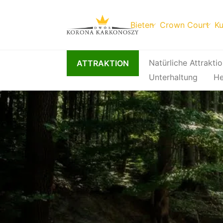
Bieten
Crown Court
Ku
Zum
Natürliche Attrakti
ATTRAKTION
Inhalt
Unterhaltung
He
springen