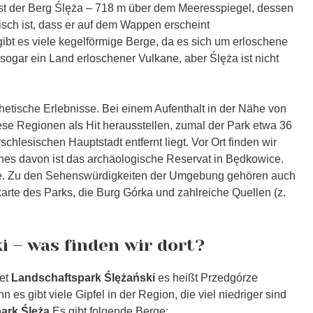
ist der Berg Ślęża – 718 m über dem Meeresspiegel, dessen
isch ist, dass er auf dem Wappen erscheint
ibt es viele kegelförmige Berge, da es sich um erloschene
 sogar ein Land erloschener Vulkane, aber Ślęża ist nicht
thetische Erlebnisse. Bei einem Aufenthalt in der Nähe von
iese Regionen als Hit herausstellen, zumal der Park etwa 36
schlesischen Hauptstadt entfernt liegt. Vor Ort finden wir
nes davon ist das archäologische Reservat in Będkowice.
ere. Zu den Sehenswürdigkeiten der Umgebung gehören auch
arte des Parks, die Burg Górka und zahlreiche Quellen (z.
i – was finden wir dort?
det
Landschaftspark Ślężański
es heißt Przedgórze
n es gibt viele Gipfel in der Region, die viel niedriger sind
ark Ślęża
Es gibt folgende Berge: