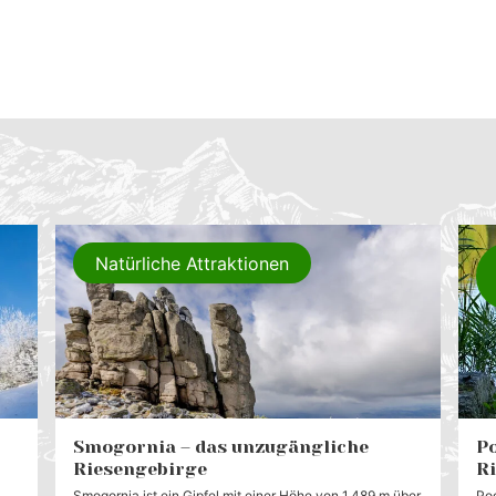
Natürliche Attraktionen
Smogornia – das unzugängliche
Po
Riesengebirge
R
Smogornia ist ein Gipfel mit einer Höhe von 1.489 m über
Pod