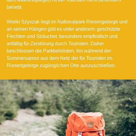
beliebt.
Wielki Szyszak liegt im Nationalpark Riesengebirge und
an seinen Hängen gibt es unter anderem: geschützte
Flechten und Sträucher, besonders empfindlich und
anfällig für Zerstörung durch Touristen. Daher
beschlossen die Parkbehörden, ihn während der
Sommersaison aus dem Netz der für Touristen im
Riesengebirge zugänglichen Orte auszuschließen.