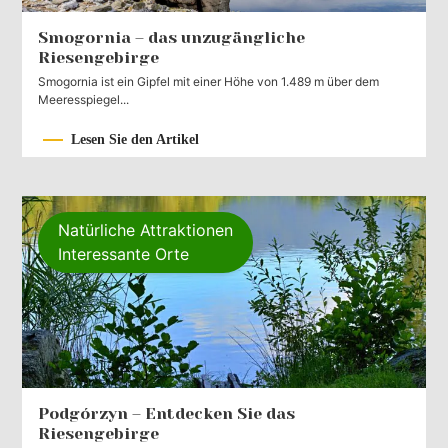
Smogornia – das unzugängliche
Riesengebirge
Smogornia ist ein Gipfel mit einer Höhe von 1.489 m über dem
Meeresspiegel...
Lesen Sie den Artikel
Natürliche Attraktionen
Interessante Orte
Podgórzyn – Entdecken Sie das
Riesengebirge