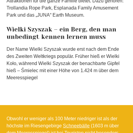
Attraktionen für die ganze Familie bietet. Dazu gehören:
Trollandia Rope Park, Esplanada Family Amusement
Park und das „JUNA“ Earth Museum.
Wielki Szyszak – ein Berg, den man
unbedingt kennen lernen muss
Der Name Wielki Szyszak wurde erst nach dem Ende
des Zweiten Weltkriegs populär. Früher hieß er Wielki
Koło, während Wielki Szyszak der benachbarte Gipfel
hieß – Śmielec mit einer Höhe von 1.424 m über dem
Meeresspiegel
Obwohl er weniger als 100 Meter niedriger ist als der
höchste im Riesengebirge
Schneebälle
(1603 m über
dem Meeresspiegel) ist bei Touristen nicht besonders