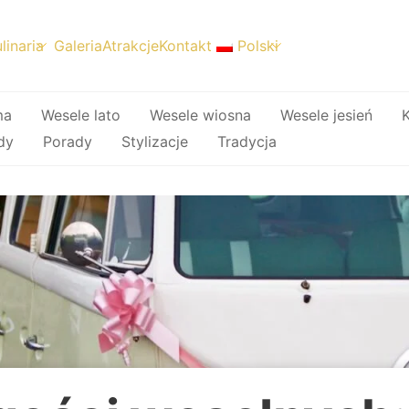
linaria
Galeria
Atrakcje
Kontakt
Polski
ma
Wesele lato
Wesele wiosna
Wesele jesień
K
dy
Porady
Stylizacje
Tradycja