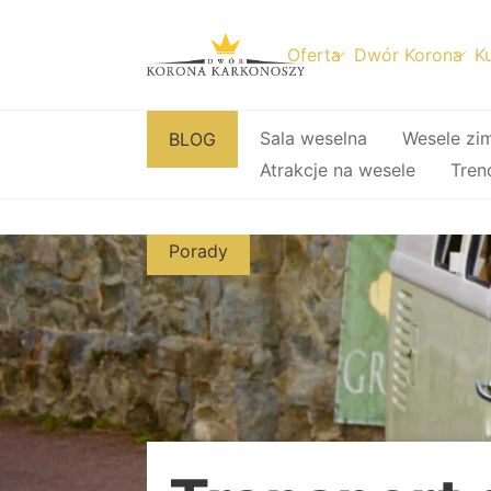
Oferta
Dwór Korona
Ku
Przejdź
Sala weselna
Wesele zi
BLOG
do
Atrakcje na wesele
Tren
treści
Porady