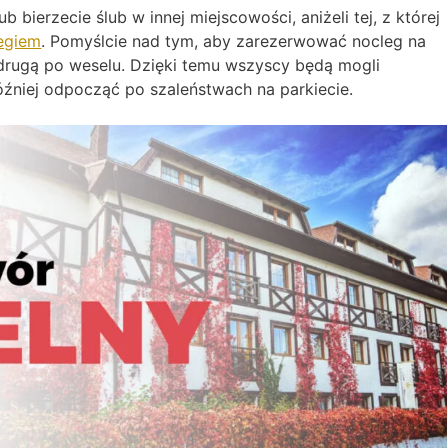
ub bierzecie ślub w innej miejscowości, aniżeli tej, z której
legiem
. Pomyślcie nad tym, aby zarezerwować nocleg na
 drugą po weselu. Dzięki temu wszyscy będą mogli
óźniej odpocząć po szaleństwach na parkiecie.